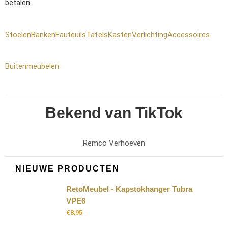
betalen.
Stoelen
Banken
Fauteuils
Tafels
Kasten
Verlichting
Accessoires
Buitenmeubelen
Bekend van TikTok
Remco Verhoeven
NIEUWE PRODUCTEN
RetoMeubel - Kapstokhanger Tubra
VPE6
€
8,95