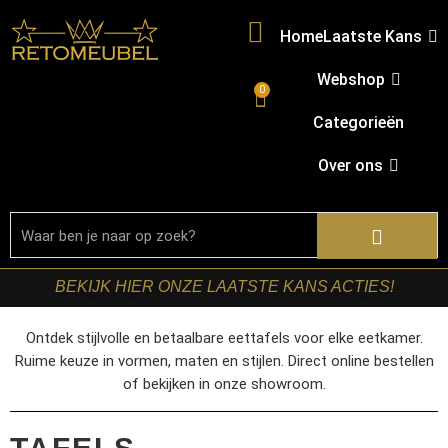
Home
Laatste Kans
Webshop
0
Categorieën
Over ons
BEKIJK HIER ONZE LAATSTE KANS ACTIES!
Ontdek stijlvolle en betaalbare eettafels voor elke eetkamer.
Ruime keuze in vormen, maten en stijlen. Direct online bestellen
of bekijken in onze showroom.