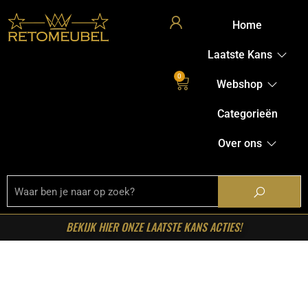
Home
Laatste Kans
0
Webshop
Categorieën
Over ons
BEKIJK HIER ONZE LAATSTE KANS ACTIES!
Home
/
Shop
/
Tafels
/
Eetkamertafels
/ Starfurn – Deens
ovale eettafel Elegance Naturel Mangohout 200 cm