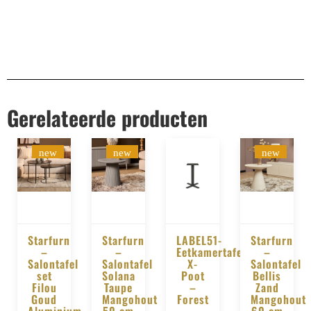
Gerelateerde producten
new
new
new
Starfurn
Starfurn
LABEL51-
Starfurn
–
–
Eetkamertafel
–
BESTELLEN
BESTELLEN
BESTELLEN
BESTELLE
Salontafel
Salontafel
X-
Salontafel
set
Solana
Poot
Bellis
Filou
Taupe
–
Zand
Goud
Mangohout
Forest
Mangohout