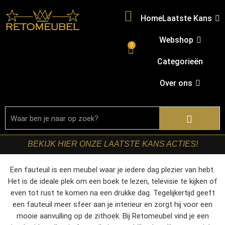
Home
Laatste Kans
Webshop
0
Categorieën
Over ons
BEKIJK HIER ONZE LAATSTE KANS ACTIES!
Een fauteuil is een meubel waar je iedere dag plezier van hebt.
Het is de ideale plek om een boek te lezen, televisie te kijken of
even tot rust te komen na een drukke dag. Tegelijkertijd geeft
een fauteuil meer sfeer aan je interieur en zorgt hij voor een
mooie aanvulling op de zithoek. Bij Retomeubel vind je een