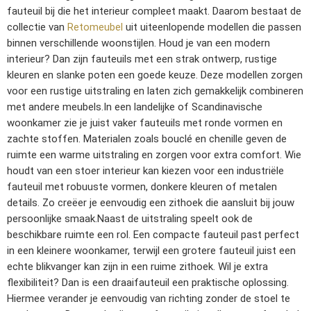
fauteuil bij die het interieur compleet maakt. Daarom bestaat de
collectie van
Retomeubel
uit uiteenlopende modellen die passen
binnen verschillende woonstijlen. Houd je van een modern
interieur? Dan zijn fauteuils met een strak ontwerp, rustige
kleuren en slanke poten een goede keuze. Deze modellen zorgen
voor een rustige uitstraling en laten zich gemakkelijk combineren
met andere meubels.
In een landelijke of Scandinavische
woonkamer zie je juist vaker fauteuils met ronde vormen en
zachte stoffen. Materialen zoals bouclé en chenille geven de
ruimte een warme uitstraling en zorgen voor extra comfort. Wie
houdt van een stoer interieur kan kiezen voor een industriële
fauteuil met robuuste vormen, donkere kleuren of metalen
details. Zo creëer je eenvoudig een zithoek die aansluit bij jouw
persoonlijke smaak.
Naast de uitstraling speelt ook de
beschikbare ruimte een rol. Een compacte fauteuil past perfect
in een kleinere woonkamer, terwijl een grotere fauteuil juist een
echte blikvanger kan zijn in een ruime zithoek. Wil je extra
flexibiliteit? Dan is een draaifauteuil een praktische oplossing.
Hiermee verander je eenvoudig van richting zonder de stoel te