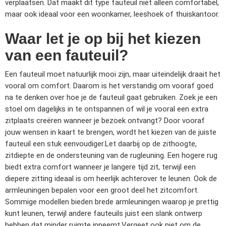
verplaatsen. Dat maakt dit type fauteuil niet alleen comfortabel,
maar ook ideaal voor een woonkamer, leeshoek of thuiskantoor.
Waar let je op bij het kiezen
van een fauteuil?
Een fauteuil moet natuurlijk mooi zijn, maar uiteindelijk draait het
vooral om comfort. Daarom is het verstandig om vooraf goed
na te denken over hoe je de fauteuil gaat gebruiken. Zoek je een
stoel om dagelijks in te ontspannen of wil je vooral een extra
zitplaats creëren wanneer je bezoek ontvangt? Door vooraf
jouw wensen in kaart te brengen, wordt het kiezen van de juiste
fauteuil een stuk eenvoudiger.
Let daarbij op de zithoogte,
zitdiepte en de ondersteuning van de rugleuning. Een hogere rug
biedt extra comfort wanneer je langere tijd zit, terwijl een
diepere zitting ideaal is om heerlijk achterover te leunen. Ook de
armleuningen bepalen voor een groot deel het zitcomfort.
Sommige modellen bieden brede armleuningen waarop je prettig
kunt leunen, terwijl andere fauteuils juist een slank ontwerp
hebben dat minder ruimte inneemt.
Vergeet ook niet om de