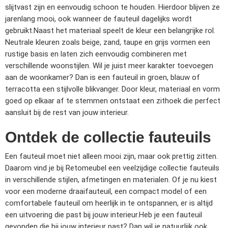
slijtvast zijn en eenvoudig schoon te houden. Hierdoor blijven ze
jarenlang mooi, ook wanneer de fauteuil dagelijks wordt
gebruikt.
Naast het materiaal speelt de kleur een belangrijke rol.
Neutrale kleuren zoals beige, zand, taupe en grijs vormen een
rustige basis en laten zich eenvoudig combineren met
verschillende woonstijlen. Wil je juist meer karakter toevoegen
aan de woonkamer? Dan is een fauteuil in groen, blauw of
terracotta een stijlvolle blikvanger. Door kleur, materiaal en vorm
goed op elkaar af te stemmen ontstaat een zithoek die perfect
aansluit bij de rest van jouw interieur.
Ontdek de collectie fauteuils
Een fauteuil moet niet alleen mooi zijn, maar ook prettig zitten.
Daarom vind je bij Retomeubel een veelzijdige collectie fauteuils
in verschillende stijlen, afmetingen en materialen. Of je nu kiest
voor een moderne draaifauteuil, een compact model of een
comfortabele fauteuil om heerlijk in te ontspannen, er is altijd
een uitvoering die past bij jouw interieur.
Heb je een fauteuil
gevonden die bij jouw interieur past? Dan wil je natuurlijk ook