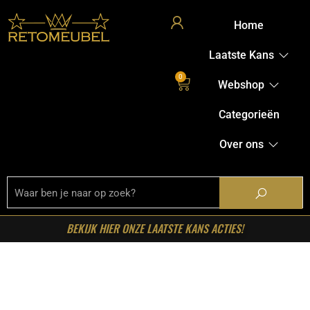
Home
Laatste Kans
0
Webshop
Categorieën
Over ons
BEKIJK HIER ONZE LAATSTE KANS ACTIES!
Welkom in onze shop!