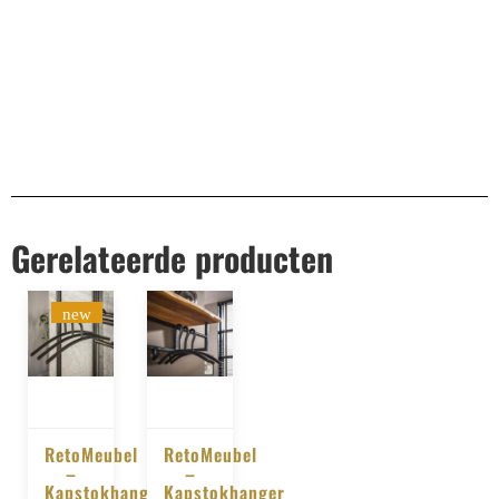
Gerelateerde producten
new
RetoMeubel
RetoMeubel
–
–
BESTELLEN
BESTELLEN
Kapstokhanger
Kapstokhanger