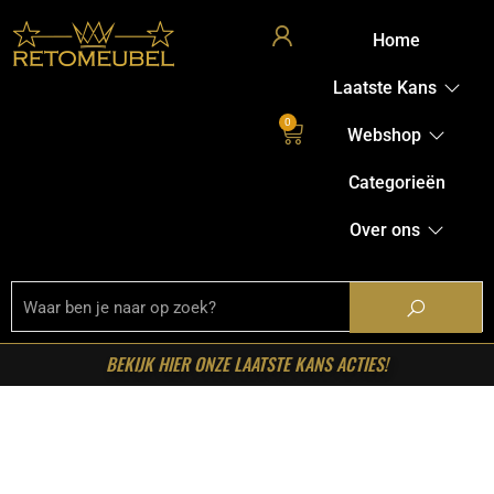
Home
Laatste Kans
0
Webshop
Categorieën
Over ons
BEKIJK HIER ONZE LAATSTE KANS ACTIES!
Home
/
Shop
/
Bartafel
onderstellen
/
Kledinghangers
/ RetoMeubel –
Kapstokhanger Tubra VPE6