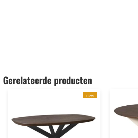
Aanvullende informatie
EAN
8720618970091
Gerelateerde producten
new