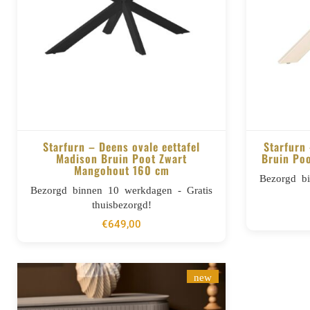
Starfurn – Deens ovale eettafel
Starfurn
Madison Bruin Poot Zwart
Bruin Po
Mangohout 160 cm
BESTELLEN
Bezorgd b
Bezorgd binnen 10 werkdagen - Gratis
thuisbezorgd!
€
649,00
new