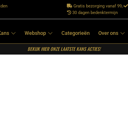
jden
Gratis bezorging vanaf 99,-
30 dagen bedenktermijn
Kans
Webshop
Categorieën
Over ons
BEKIJK HIER ONZE LAATSTE KANS ACTIES!
afel Live Edge Naturel Mangohout 120 cm
STARFURN –
BOOMSTAM
SALONTAFEL
LIVE EDGE
NATUREL