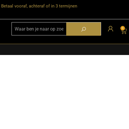
Betaal vooraf, achteraf of in 3 termijnen
0
★ Snelle bezorgservice door heel
Nederland
★ Verzendkosten: €12,95 – gratis
vanaf €99,-
★ Retourneren mogelijk binnen 30
dagen na ontvangst
★ Bezorging uitsluitend tot de
begane grond