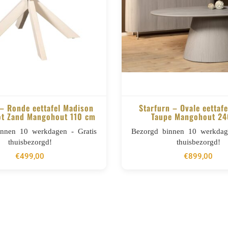
 – Ronde eettafel Madison
Starfurn – Ovale eettafe
ot Zand Mangohout 110 cm
Taupe Mangohout 2
BESTELLEN
BESTELLEN
innen 10 werkdagen - Gratis
Bezorgd binnen 10 werkdage
thuisbezorgd!
thuisbezorgd!
€
499,00
€
899,00