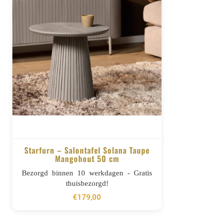
Starfurn – Salontafel Solana Taupe
Mangohout 50 cm
BESTELLEN
Bezorgd binnen 10 werkdagen - Gratis
thuisbezorgd!
€
179,00