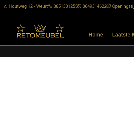
Houtweg 12 - Weurt
0851301255
0649314622
Openingsti
Home
Laatste 
Home
/
Shop
/
Tafels
/
Salontafels
/ Starfurn – Boomstam salont