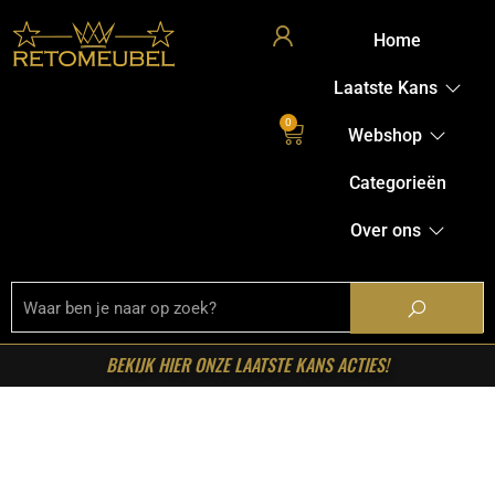
Home
Laatste Kans
0
Webshop
Categorieën
Over ons
BEKIJK HIER ONZE LAATSTE KANS ACTIES!
Home
/
Shop
/
Tafels
/
Eetkamertafels
/ RetoMeubel –
Eettafel Arhus Solid 150