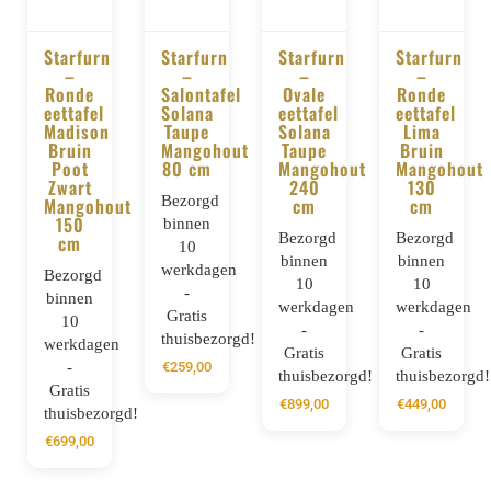
Starfurn
Starfurn
Starfurn
Starfurn
–
–
–
–
BESTELLEN
BESTELLEN
BESTELLEN
BESTELLE
Ronde
Salontafel
Ovale
Ronde
eettafel
Solana
eettafel
eettafel
Madison
Taupe
Solana
Lima
Bruin
Mangohout
Taupe
Bruin
Poot
80 cm
Mangohout
Mangohout
Zwart
240
130
Bezorgd
Mangohout
cm
cm
150
binnen
Bezorgd
Bezorgd
cm
10
binnen
binnen
werkdagen
Bezorgd
10
10
-
binnen
werkdagen
werkdagen
Gratis
10
-
-
thuisbezorgd!
werkdagen
Gratis
Gratis
-
€
259,00
thuisbezorgd!
thuisbezorgd!
Gratis
€
899,00
€
449,00
thuisbezorgd!
€
699,00