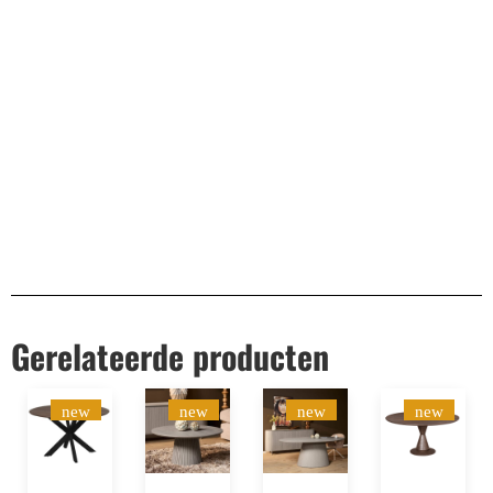
Remco Verhoeven
Gerelateerde producten
new
new
new
new