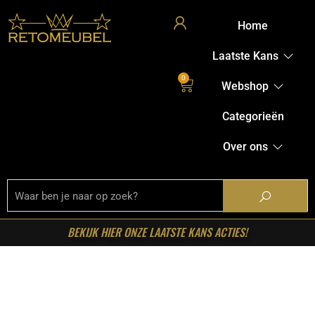
Home
Laatste Kans
0
Webshop
Categorieën
Over ons
BEKIJK HIER ONZE LAATSTE KANS ACTIES!
Home
/
Shop
/
Tafels
/
Eetkamertafels
/ Starfurn – Ronde
eettafel Madison Bruin Poot Zand Mangohout 130 cm