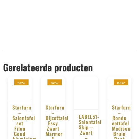
Gerelateerde producten
new
new
new
Starfurn
Starfurn
Starfurn
–
–
–
LABEL51-
BESTELLEN
BESTELLEN
BESTELLE
Salontafel
Bijzettafel
Ronde
Salontafel
set
Essy
eettafel
BESTELLEN
Skip –
Filou
Zwart
Madison
Zwart
Goud
Marmer
Bruin
–