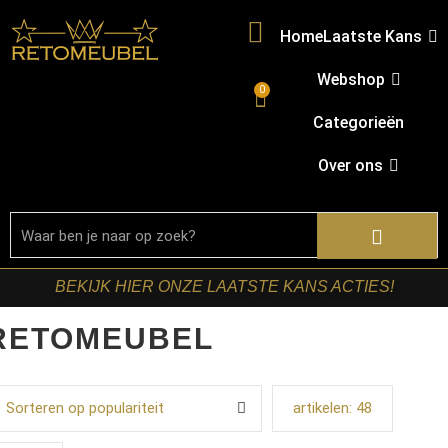
Home
Laatste Kans
Webshop
0
Categorieën
Over ons
BEKIJK HIER ONZE LAATSTE KANS ACTIES!
RETOMEUBEL
Sorteren op populariteit
artikelen:
48