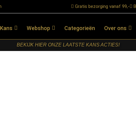
n
Gratis bezorging vanaf 99,-
B
 Kans
Webshop
Categorieën
Over ons
BEKIJK HIER ONZE LAATSTE KANS ACTIES!
 Bruin Mangohout 56 cm
STARFURN –
SALONTAFEL
LIVIA BRUIN
MANGOHOUT
56 CM
€
149,00