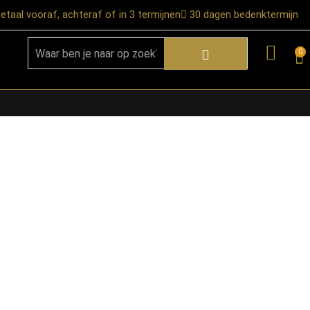
etaal vooraf, achteraf of in 3 termijnen
30 dagen bedenktermijn
0
★ Snelle bezorgservice door heel
Nederland
★ Verzendkosten: €12,95 – gratis
vanaf €99,-
★ Retourneren mogelijk binnen 30
dagen na ontvangst
★ Bezorging uitsluitend tot de
begane grond
★ Afhalen mogelijk in onze