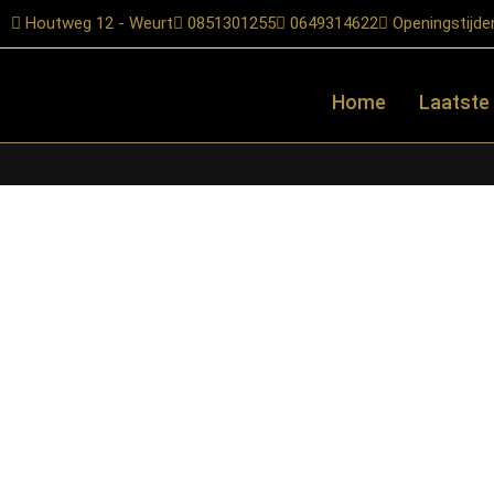
Houtweg 12 - Weurt
0851301255
0649314622
Openingstijde
Home
Laatste
Home
/
Shop
/
Tafels
/
Salontafels
/ Starfurn – Salontafel Livia