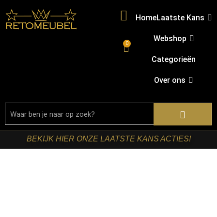
Home
Laatste Kans
Webshop
0
Categorieën
Over ons
BEKIJK HIER ONZE LAATSTE KANS ACTIES!
Home
/
Shop
/
Tafels
/
Eetkamertafels
/ Starfurn – Deens
ovale eettafel Madison Bruin Poot Zand Mangohout 280
cm