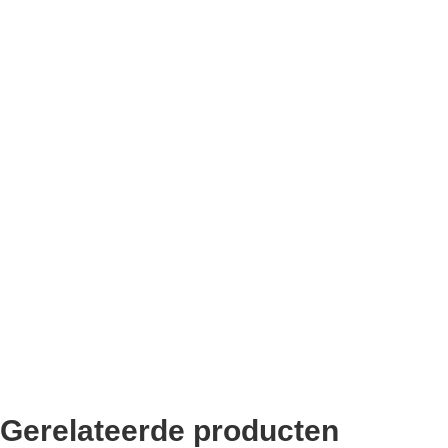
Bekend van TikTok
10.000+ volgers
Remco Verhoeven
Gerelateerde producten