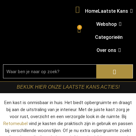
Home
Laatste Kans
Webshop
0
Categorieën
Over ons
BEKIJK HIER ONZE LAATSTE KANS ACTIES!
Een kast is onmisbaar in huis. Het biedt opbergruimte en draagt
bij aan de uitstraling van je interieur. Met de juiste kast zorg je
voor rust, overzicht en een verzorgde look in de ruimte. Bij
Retomeubel
vind je kasten die praktisch zijn in gebruik en passen
bij verschillende woonstijlen. Of je nu extra opbergruimte zoekt