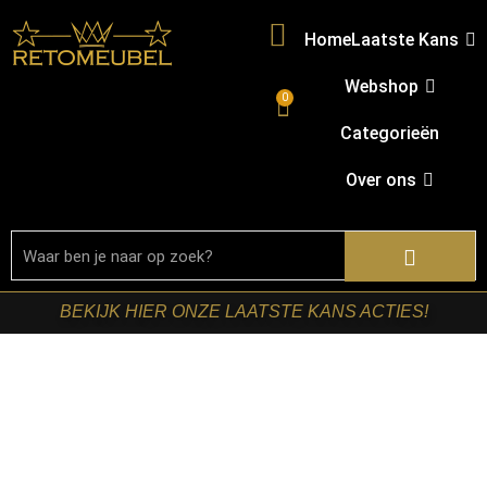
Home
Laatste Kans
Webshop
0
Categorieën
Over ons
BEKIJK HIER ONZE LAATSTE KANS ACTIES!
Home
/
Shop
/
Kasten
/
TV-meubels
/ Starfurn – Zwevend
tv meubel Vision Bruin Mangohout 240 cm