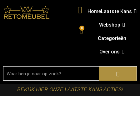
Home
Laatste Kans
Webshop
0
Categorieën
Over ons
BEKIJK HIER ONZE LAATSTE KANS ACTIES!
Home
/
Shop
/
Kasten
/
TV-meubels
/ Starfurn – Tv
meubel Excellent Zwart Mangohout 240 cm