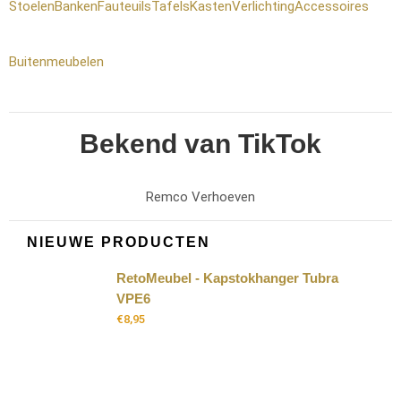
Stoelen
Banken
Fauteuils
Tafels
Kasten
Verlichting
Accessoires
Buitenmeubelen
Bekend van TikTok
Remco Verhoeven
NIEUWE PRODUCTEN
RetoMeubel - Kapstokhanger Tubra
VPE6
€
8,95