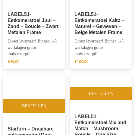
LABEL51-
LABEL51-
Eetkamerstoel Juul –
Eetkamerstoel Kaito –
Zand – Boucle – Zwart
Naturel – Geweven –
Metalen Frame
Beige Metalen Frame
Direct leverbaar! Binnen 1-5
Direct leverbaar! Binnen 1-5
werkdagen gratis
werkdagen gratis
thuisbezorgd!
thuisbezorgd!
€
49,00
€
109,00
BESTELLEN
BESTELLEN
LABEL51-
Eetkamerstoel Mix and
Match – Mushroom –
Starfurn – Draaibare
Boucle – One Size
eetkamerstoel Dani