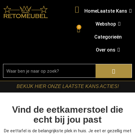
Home
Laatste Kans
Webshop
0
Categorieën
Over ons
BEKIJK HIER ONZE LAATSTE KANS ACTIES!
Vind de eetkamerstoel die
echt bij jou past
De eettafel is de belangrijkste plek in huis. Je eet er gezellig met