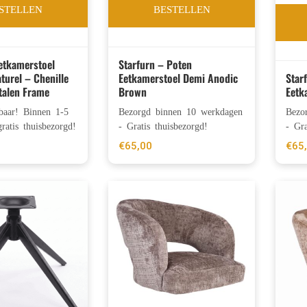
STELLEN
BESTELLEN
etkamerstoel
Starfurn – Poten
turel – Chenille
Eetkamerstoel Demi Anodic
Star
talen Frame
Brown
Eetk
rbaar! Binnen 1-5
Bezorgd binnen 10 werkdagen
Bezo
ratis thuisbezorgd!
- Gratis thuisbezorgd!
- Gra
€
65,00
€
65