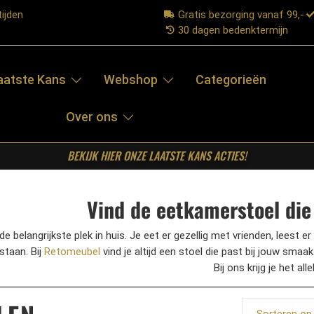
ijden
Gratis bezorging vanaf 99,-
30 dagen bedenktermijn
aatste Kans
Webshop
Categorieën
Over ons
BEKIJK HIER ONZE LAATSTE KANS ACTIES!
Vind de eetkamerstoel die 
 de belangrijkste plek in huis. Je eet er gezellig met vrienden, leest 
staan. Bij
Retomeubel
vind je altijd een stoel die past bij jouw smaa
Bij ons krijg je het alle