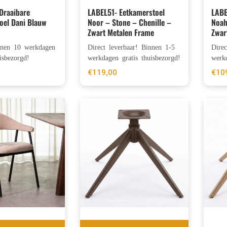
 Draaibare
LABEL51- Eetkamerstoel
LABE
oel Dani Blauw
Noor – Stone – Chenille –
Noah
Zwart Metalen Frame
Zwar
nnen 10 werkdagen
Direct leverbaar! Binnen 1-5
Dire
isbezorgd!
werkdagen gratis thuisbezorgd!
werkd
€
119,00
€
10