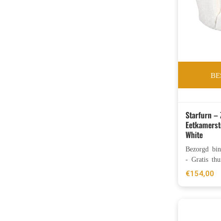
BE
Starfurn – 
Eetkamerst
White
Bezorgd bi
- Gratis thu
€
154,00