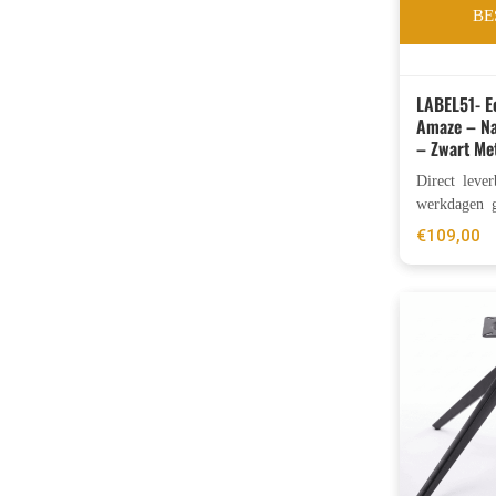
BE
LABEL51- E
Amaze – Na
– Zwart Me
Direct leve
werkdagen g
€
109,00