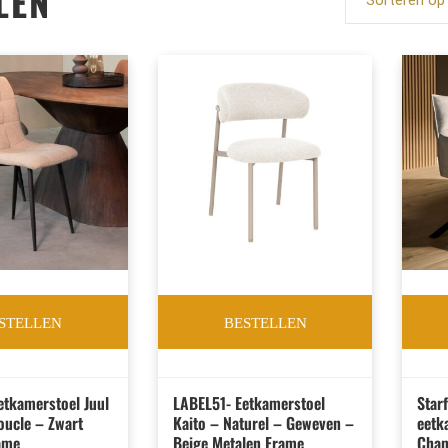
LEN
Sorteren op 
STELLEN
BESTELLEN
etkamerstoel Juul
LABEL51- Eetkamerstoel
Star
oucle – Zwart
Kaito – Naturel – Geweven –
eetk
ame
Beige Metalen Frame
Cham