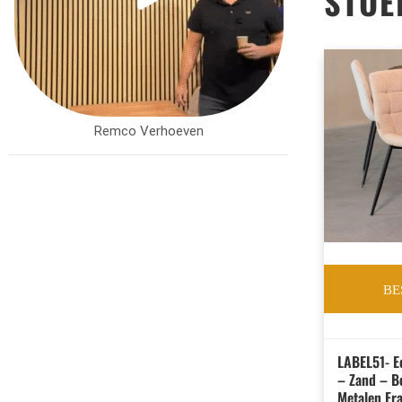
STOE
Remco Verhoeven
BE
LABEL51- E
– Zand – B
Metalen Fr