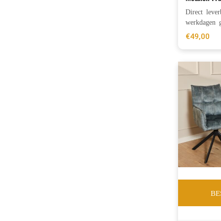
Direct leve
werkdagen g
€
49,00
BE