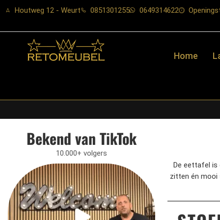
Houtweg 12 - Weurt
0851301255
0649314622
Openingst
Home
L
Bekend van TikTok
10.000+ volgers
De eettafel is
zitten én mooi 