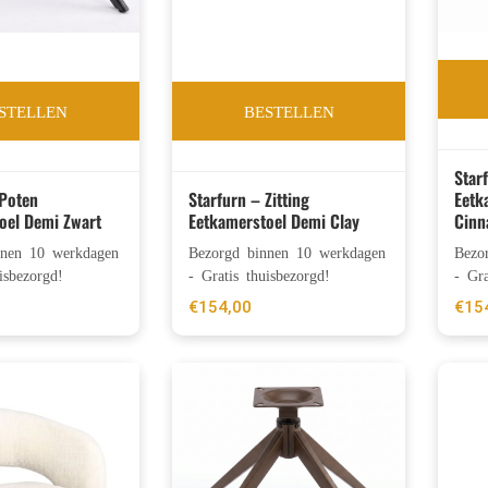
STELLEN
BESTELLEN
Star
 Poten
Starfurn – Zitting
Eetk
oel Demi Zwart
Eetkamerstoel Demi Clay
Cin
nnen 10 werkdagen
Bezorgd binnen 10 werkdagen
Bezo
isbezorgd!
- Gratis thuisbezorgd!
- Gra
€
154,00
€
15