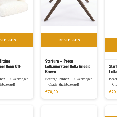
STELLEN
BESTELLEN
Zitting
Starfurn – Poten
oel Demi Off-
Eetkamerstoel Bella Anodic
Star
Brown
Eetk
nnen 10 werkdagen
Bezorgd binnen 10 werkdagen
Bezo
isbezorgd!
- Gratis thuisbezorgd!
- Gra
€
70,00
€
70