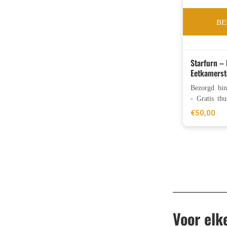
BE
Starfurn –
Eetkamerst
Bezorgd bi
- Gratis thu
€
50,00
Voor elk