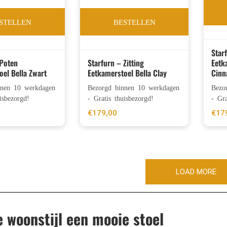
STELLEN
BESTELLEN
Star
 Poten
Starfurn – Zitting
Eetk
oel Bella Zwart
Eetkamerstoel Bella Clay
Cin
nnen 10 werkdagen
Bezorgd binnen 10 werkdagen
Bezo
isbezorgd!
- Gratis thuisbezorgd!
- Gra
€
179,00
€
17
LOAD MORE
e woonstijl een mooie stoel