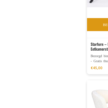
BE
Starfurn –
Eetkamerst
Bezorgd bi
- Gratis thu
€
45,00