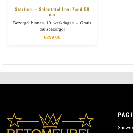
Starfurn – Salontafel Lovi Zand 50
cm
BESTELLEN
Bezorgd binnen 10 werkdagen - Gratis
thuisbezorgd!
€
299,00
PAGI
Showr