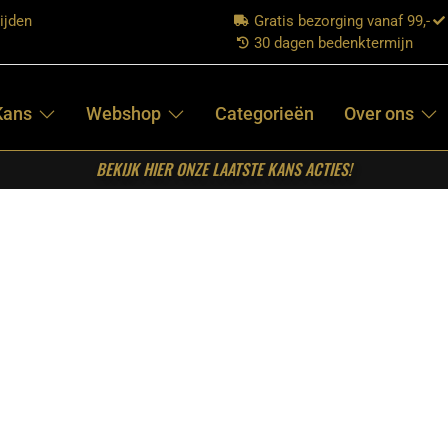
ijden
Gratis bezorging vanaf 99,-
30 dagen bedenktermijn
Kans
Webshop
Categorieën
Over ons
BEKIJK HIER ONZE LAATSTE KANS ACTIES!
into Centro 180
RETOMEUBEL –
EETTAFEL TINTO
CENTRO 180
€
549,00