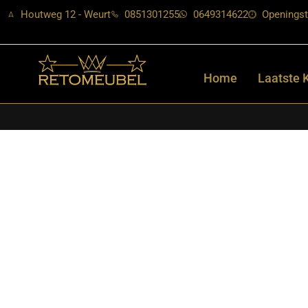
Houtweg 12 - Weurt
0851301255
0649314622
Openingst
Home
Laatste 
Home
/
Shop
/
Tafels
/
Eetkamertafels
/ RetoMeubel – Eettafel T