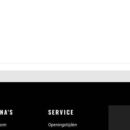
NA'S
SERVICE
oom
Openingstijden