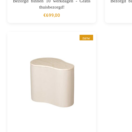
Bezorgd binnen 10 werkdagen - Gratis
Bezorgd b
thuisbezorgd!
€
699,00
new