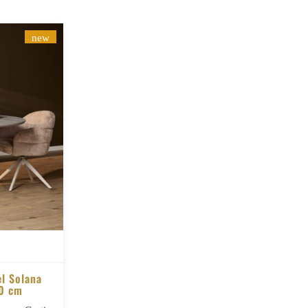
new
el Solana
0 cm