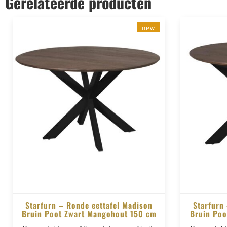
Gerelateerde producten
new
Starfurn – Ronde eettafel Madison
Starfurn
Bruin Poot Zwart Mangohout 150 cm
Bruin Poo
BESTELLEN