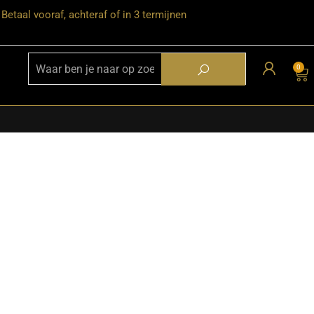
Betaal vooraf, achteraf of in 3 termijnen
0
★ Snelle bezorgservice door heel
Nederland
★ Verzendkosten: €12,95 – gratis
vanaf €99,-
★ Retourneren mogelijk binnen 30
dagen na ontvangst
★ Bezorging uitsluitend tot de
begane grond