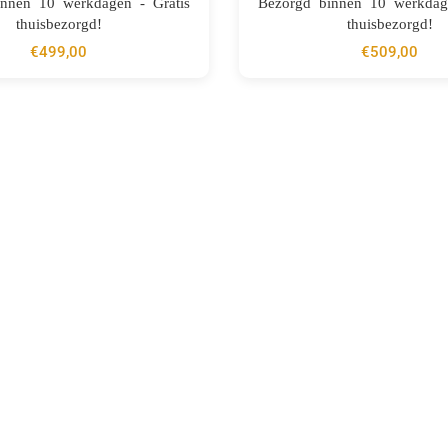
innen 10 werkdagen - Gratis
Bezorgd binnen 10 werkdage
thuisbezorgd!
thuisbezorgd!
€
499,00
€
509,00