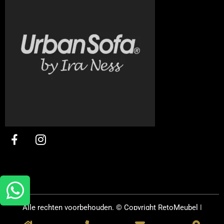
Alle rechten voorbehouden. © Copyright
RetoMeubel |
Ontworpen door
R&B Webpromotions