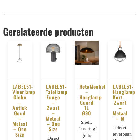
Gerelateerde producten
LABEL51-
LABEL51-
RetoMeubel
LABEL51-
Vloerlamp
Tafellamp
–
Hanglamp
BESTELLEN
BESTELLEN
BESTELLEN
BESTELLE
Globe
Fungo
Hanglamp
Korf –
–
–
Guard
Zwart
Antiek
Zwart
1L
–
Goud
–
Ø90
Metaal
–
Metaal
– M
Snelle
Metaal
– One
Direct
– One
Size
levering!
Size
leverbaar!
gratis
Direct