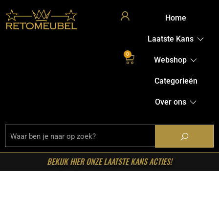
Home
Laatste Kans
0
Webshop
Categorieën
Over ons
BEKIJK HIER ONZE LAATSTE KANS ACTIES!
Home
/
Shop
/
Verlichting
/
Vloerlampen
/ RetoMeubel –
Vloerlamp Soll 4L