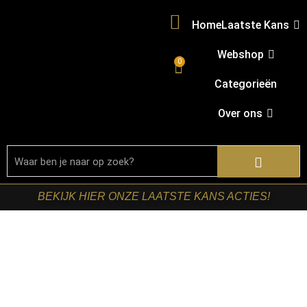
Home
Laatste Kans
Webshop
0
Categorieën
Over ons
BEKIJK HIER ONZE LAATSTE KANS ACTIES!
Home
/
Shop
/
Verlichting
/
Hanglampen
/ RetoMeubel –
Hanglamp Lungo 4+3L