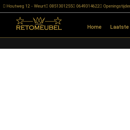
Houtweg 12 - Weurt
0851301255
0649314622
Openingstijde
Home
Laatste
Home
/
Shop
/
Verlichting
/
Tafellampen
/ RetoMeubel – Tafellamp