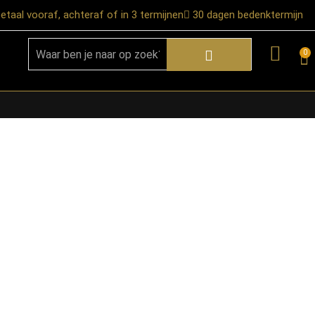
etaal vooraf, achteraf of in 3 termijnen
30 dagen bedenktermijn
0
★ Snelle bezorgservice door heel
Nederland
★ Verzendkosten: €12,95 – gratis
vanaf €99,-
★ Retourneren mogelijk binnen 30
dagen na ontvangst
★ Bezorging uitsluitend tot de
begane grond
★ Afhalen mogelijk in onze