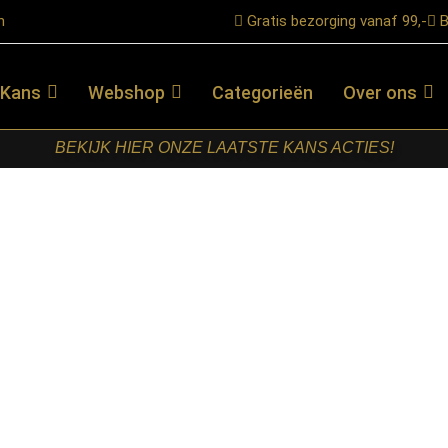
n
Gratis bezorging vanaf 99,-
B
 Kans
Webshop
Categorieën
Over ons
BEKIJK HIER ONZE LAATSTE KANS ACTIES!
 Soll 1L
RETOMEUBEL
– TAFELLAMP
SOLL 1L
€
69,95