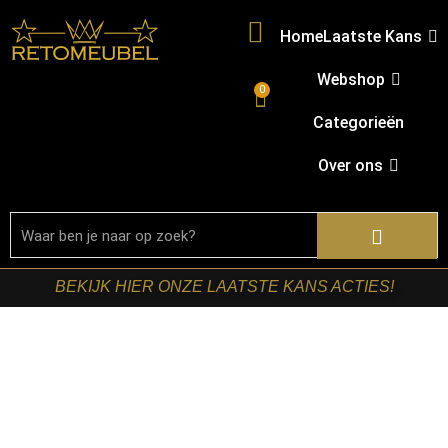
Home
Laatste Kans
Webshop
0
Categorieën
Over ons
BEKIJK HIER ONZE LAATSTE KANS ACTIES!
Home
/
Shop
/
Verlichting
/
Hanglampen
/ RetoMeubel –
Hanglamp Sfera Tricolore getrapt 5L