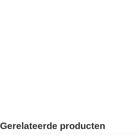
Bekend van TikTok
10.000+ volgers
Remco Verhoeven
Gerelateerde producten