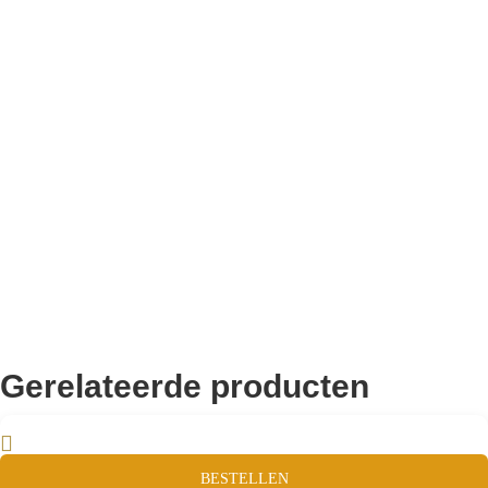
Bekend van TikTok
10.000+ volgers
Remco Verhoeven
Gerelateerde producten
BESTELLEN