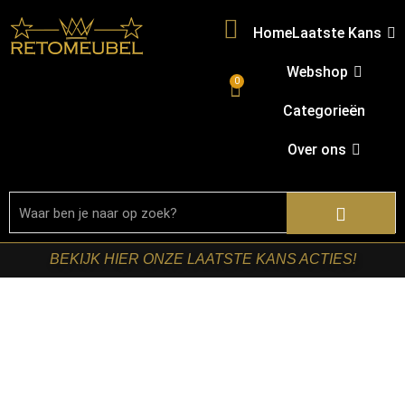
Home
Laatste Kans
Webshop
0
Categorieën
Over ons
BEKIJK HIER ONZE LAATSTE KANS ACTIES!
Home
/
Shop
/
Verlichting
/
Tafellampen
/ RetoMeubel –
Tafellamp Sepiora 3L