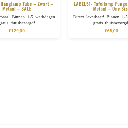
 Hanglamp Tube – Zwart –
LABEL51- Tafellamp Fungo
Metaal – SALE
Metaal – One Siz
BESTELLEN
BESTELLEN
erbaar! Binnen 1-5 werkdagen
Direct leverbaar! Binnen 1-
gratis thuisbezorgd!
gratis thuisbezorgd
€
129,00
€
65,00