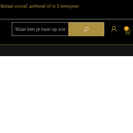
Betaal vooraf, achteraf of in 3 termijnen
0
★ Snelle bezorgservice door heel
Nederland
★ Verzendkosten: €12,95 – gratis
vanaf €99,-
★ Retourneren mogelijk binnen 30
dagen na ontvangst
★ Bezorging uitsluitend tot de
begane grond