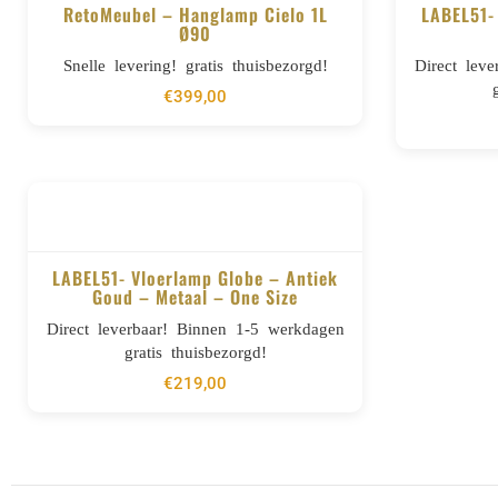
RetoMeubel – Hanglamp Cielo 1L
LABEL51-
Ø90
BESTELLEN
Snelle levering! gratis thuisbezorgd!
Direct lev
€
399,00
LABEL51- Vloerlamp Globe – Antiek
Goud – Metaal – One Size
BESTELLEN
Direct leverbaar! Binnen 1-5 werkdagen
gratis thuisbezorgd!
€
219,00