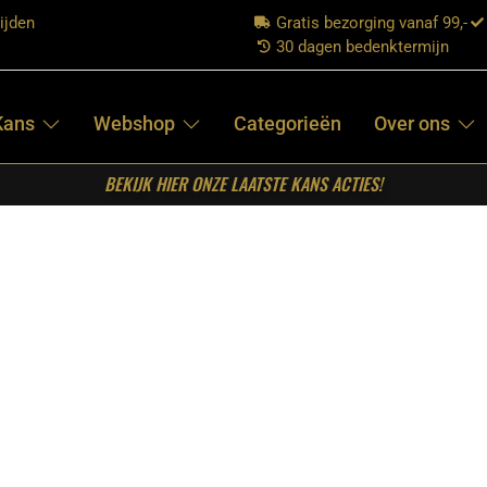
ijden
Gratis bezorging vanaf 99,-
30 dagen bedenktermijn
Kans
Webshop
Categorieën
Over ons
BEKIJK HIER ONZE LAATSTE KANS ACTIES!
p Bubble Frosted 3L
RETOMEUBEL –
HANGLAMP
BUBBLE
FROSTED 3L
€
189,00