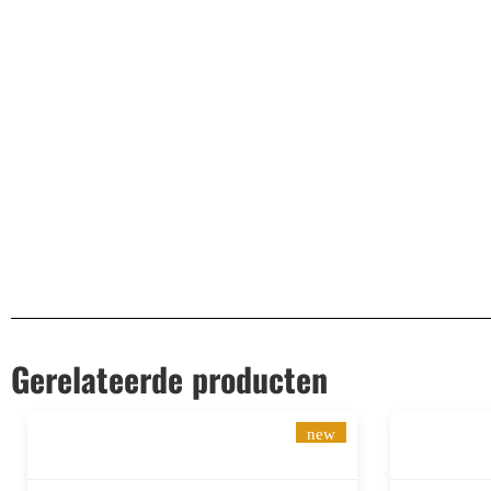
Schirm (Abmessung)
Ø27 cm
Steuerung:
Wandschakelaar
Schutzklasse:
IP20
Zertifizierung
CE
Gerelateerde producten
new