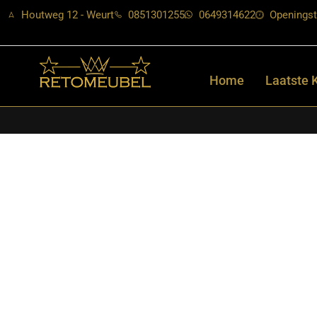
Houtweg 12 - Weurt
0851301255
0649314622
Openingst
Home
Laatste 
Home
/
Shop
/
Verlichting
/
Hanglampen
/ RetoMeubel – Hanglam