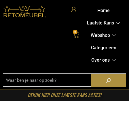
Home
Laatste Kans
0
Webshop
Categorieën
Over ons
BEKIJK HIER ONZE LAATSTE KANS ACTIES!
Home
/
Shop
/
Verlichting
/
Hanglampen
/ RetoMeubel –
Hanglamp Armor Open 2L Ø60