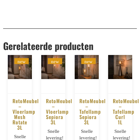
Gerelateerde producten
new
new
new
RetoMeubel
RetoMeubel
RetoMeubel
RetoMeubel
–
–
–
–
BESTELLEN
BESTELLEN
BESTELLEN
BESTELLE
Vloerlamp
Vloerlamp
Tafellamp
Tafellamp
Mesh
Sepiora
Sepiora
Curl
Rotate
3L
3L
1L
3L
Snelle
Snelle
Snelle
Snelle
levering!
levering!
levering!