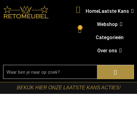
Home
Laatste Kans
Webshop
0
Categorieën
Over ons
BEKIJK HIER ONZE LAATSTE KANS ACTIES!
Home
/
Shop
/
Tafels
/
Salontafels
/ Starfurn – Salontafel
set Mirre Bruin Mangohout 70 cm