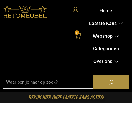
Home
Laatste Kans
0
Webshop
Categorieën
Over ons
BEKIJK HIER ONZE LAATSTE KANS ACTIES!
Home
/
Shop
/
Tafels
/
Salontafels
/ RetoMeubel –
Salontafel Mova set/2