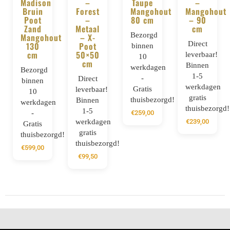
Madison
–
Taupe
–
Bruin
Forest
Mangohout
Mangohout
Poot
–
80 cm
– 90
Zand
Metaal
cm
Bezorgd
Mangohout
– X-
Direct
130
Poot
binnen
cm
50×50
leverbaar!
10
cm
Binnen
werkdagen
Bezorgd
1-5
-
Direct
binnen
werkdagen
Gratis
leverbaar!
10
gratis
thuisbezorgd!
Binnen
werkdagen
thuisbezorgd!
1-5
-
€
259,00
werkdagen
€
239,00
Gratis
gratis
thuisbezorgd!
thuisbezorgd!
€
599,00
€
99,50