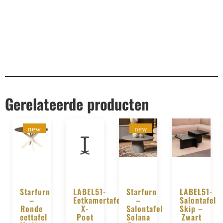
Gerelateerde producten
new
new
Starfurn
LABEL51-
Starfurn
LABEL51-
–
Eetkamertafel
–
Salontafel
BESTELLEN
BESTELLEN
BESTELLEN
BESTELLE
Ronde
X-
Salontafel
Skip –
eettafel
Poot
Solana
Zwart