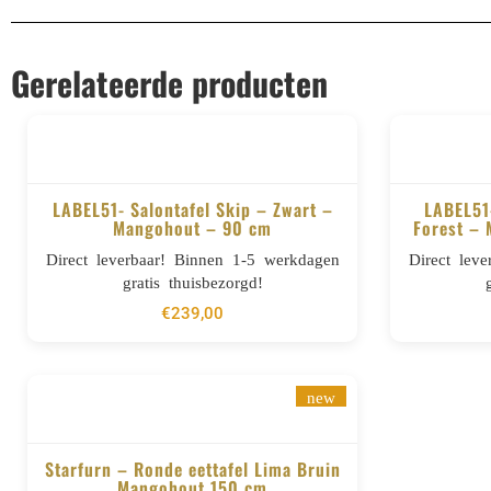
Gerelateerde producten
LABEL51- Salontafel Skip – Zwart –
LABEL51
Mangohout – 90 cm
Forest – 
BESTELLEN
Direct leverbaar! Binnen 1-5 werkdagen
Direct lev
gratis thuisbezorgd!
€
239,00
new
Starfurn – Ronde eettafel Lima Bruin
Mangohout 150 cm