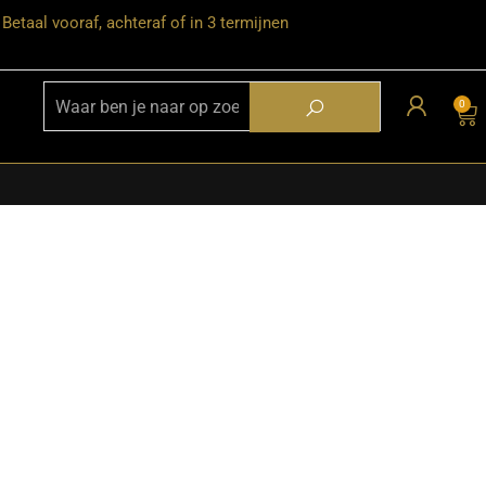
Betaal vooraf, achteraf of in 3 termijnen
0
★ Snelle bezorgservice door heel
Nederland
★ Verzendkosten: €12,95 – gratis
vanaf €99,-
★ Retourneren mogelijk binnen 30
dagen na ontvangst
★ Bezorging uitsluitend tot de
begane grond