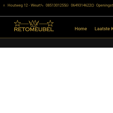
Houtweg 12 - Weurt
0851301255
0649314622
Openingst
Home
Laatste 
Home
/
Shop
/
Tafels
/
Eetkamertafels
/ RetoMeubel – Eettafel A