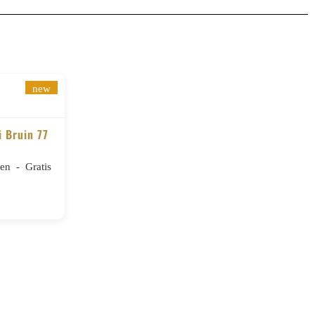
new
i Bruin 77
n - Gratis