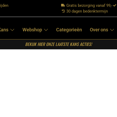
ijden
Gratis bezorging vanaf 99,-
30 dagen bedenktermijn
Kans
Webshop
Categorieën
Over ons
BEKIJK HIER ONZE LAATSTE KANS ACTIES!
rhus Solid 180
RETOMEUBEL –
EETTAFEL
ARHUS SOLID
180
€
499,00