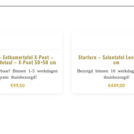
- Eetkamertafel X-Poot –
Starfurn – Salontafel Lov
Metaal – X-Poot 50×50 cm
cm
BESTELLEN
BESTELLEN
erbaar! Binnen 1-5 werkdagen
Bezorgd binnen 10 werkdage
gratis thuisbezorgd!
thuisbezorgd!
€
99,50
€
449,00