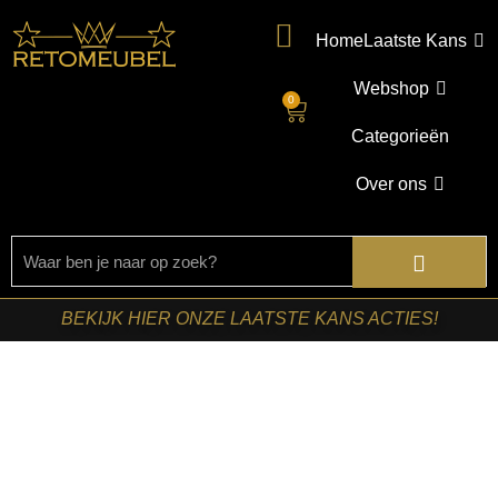
Home
Laatste Kans
Webshop
0
Categorieën
Over ons
BEKIJK HIER ONZE LAATSTE KANS ACTIES!
Home
/
Shop
/
Tafels
/
Bijzettafels
/ Starfurn – Bijzettafel
Ryas Goud Aluminium 49 cm