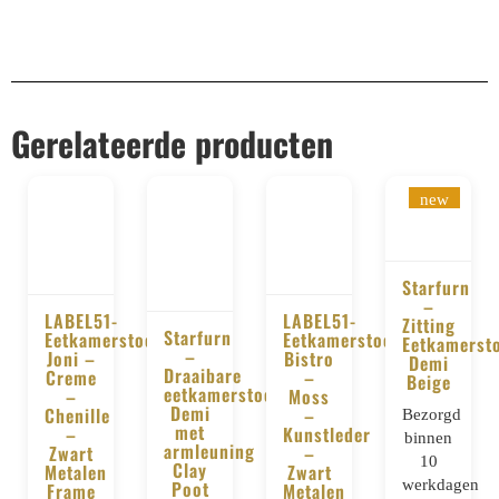
Gerelateerde producten
new
Starfurn
–
LABEL51-
LABEL51-
BESTELLE
Zitting
Starfurn
Eetkamerstoel
Eetkamerstoel
Eetkamerst
BESTELLEN
–
BESTELLEN
Joni –
Bistro
Demi
BESTELLEN
Draaibare
Creme
–
Beige
eetkamerstoel
–
Moss
Demi
Chenille
–
Bezorgd
met
–
Kunstleder
binnen
armleuning
Zwart
–
10
Clay
Metalen
Zwart
werkdagen
Poot
Frame
Metalen