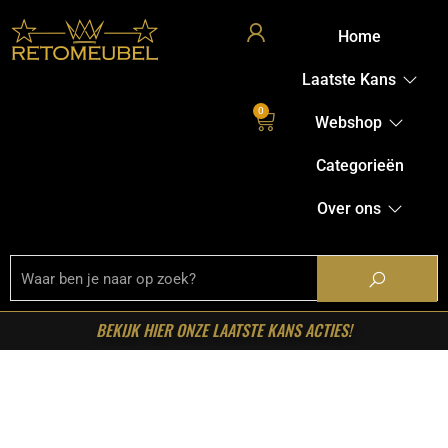
Home
Laatste Kans
0
Webshop
Categorieën
Over ons
BEKIJK HIER ONZE LAATSTE KANS ACTIES!
Home
/
Shop
/
Stoelen
/
Eetkamerstoelen
/ RetoMeubel –
Armstoel Raster wieltjes VPE2