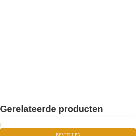
Bekend van TikTok
10.000+ volgers
Remco Verhoeven
Gerelateerde producten
BESTELLEN