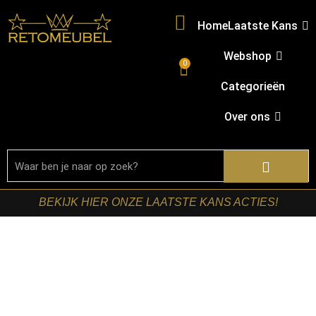
Home
Laatste Kans
Webshop
0
Categorieën
Over ons
BEKIJK HIER ONZE LAATSTE KANS ACTIES!
Home
/
Shop
/
Stoelen
/
Eetkamerstoelen
/ RetoMeubel –
Armstoel Lounge draaibaar VPE2