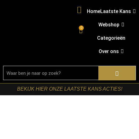
Home
Laatste Kans
Webshop
0
Categorieën
Over ons
BEKIJK HIER ONZE LAATSTE KANS ACTIES!
Home
/
Shop
/
Stoelen
/
Eetkamerstoelen
/ RetoMeubel –
Armstoel Raster draaibaar VPE2