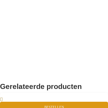
Bekend van TikTok
10.000+ volgers
Remco Verhoeven
Gerelateerde producten
BESTELLEN