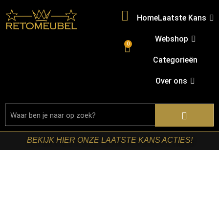
Home
Laatste Kans
Webshop
0
Categorieën
Over ons
BEKIJK HIER ONZE LAATSTE KANS ACTIES!
Home
/
Shop
/
Stoelen
/
Eetkamerstoelen
/ LABEL51-
Eetkamerstoel Neo – Naturel – Boucle – Zwart Metalen
Frame