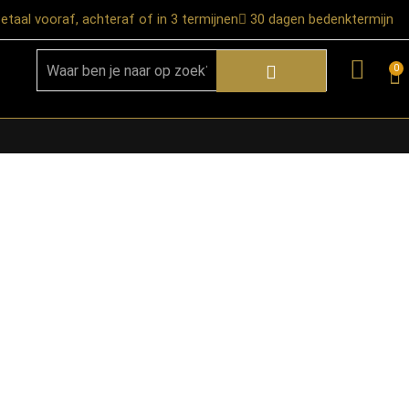
etaal vooraf, achteraf of in 3 termijnen
30 dagen bedenktermijn
0
★ Snelle bezorgservice door heel
Nederland
★ Verzendkosten: €12,95 – gratis
vanaf €99,-
★ Retourneren mogelijk binnen 30
dagen na ontvangst
★ Bezorging uitsluitend tot de
begane grond
★ Afhalen mogelijk in onze