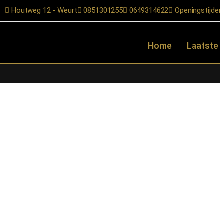
Houtweg 12 - Weurt
0851301255
0649314622
Openingstijde
Home
Laatste
Home
/
Shop
/
Stoelen
/
Eetkamerstoelen
/ LABEL51- Eetkamersto