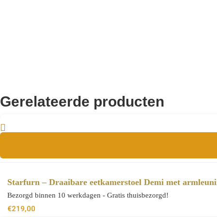
0
Wieltjes
8721401204416
EAN
Gerelateerde producten
Starfurn – Draaibare eetkamerstoel Demi met armleun
Bezorgd binnen 10 werkdagen - Gratis thuisbezorgd!
€
219,00