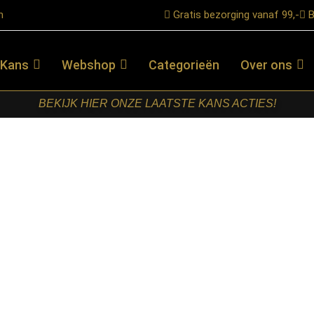
n
Gratis bezorging vanaf 99,-
B
 Kans
Webshop
Categorieën
Over ons
BEKIJK HIER ONZE LAATSTE KANS ACTIES!
el Sora – Naturel – Boucle
LABEL51-
EETKAMERSTOEL
SORA –
NATUREL –
BOUCLE
€
129,00