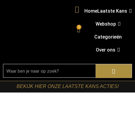
Home
Laatste Kans
Webshop
0
Categorieën
Over ons
BEKIJK HIER ONZE LAATSTE KANS ACTIES!
Home
/
Shop
/
Stoelen
/
Eetkamerstoelen
/ LABEL51-
Eetkamerstoel Lewis – Beige – Chenille – Zwart Metalen
Frame