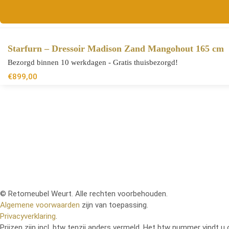
Starfurn – Dressoir Madison Zand Mangohout 165 cm
Bezorgd binnen 10 werkdagen - Gratis thuisbezorgd!
€
899,00
© Retomeubel Weurt. Alle rechten voorbehouden.
Algemene voorwaarden
zijn van toepassing.
Privacyverklaring
.
Prijzen zijn incl. btw tenzij anders vermeld. Het btw nummer vindt u 