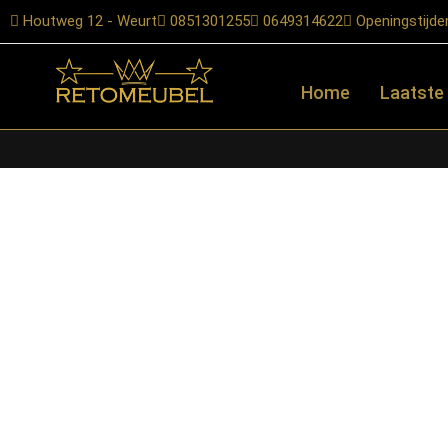
Houtweg 12 - Weurt
0851301255
0649314622
Openingstijde
Home
Laatste
Home
/
Shop
/
Kasten
/
Kabinet
/ Starfurn – Kabinet New York 