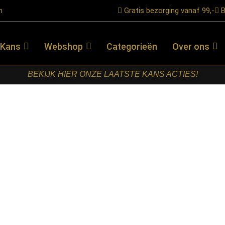
n
Gratis bezorging vanaf 99,-
B
 Kans
Webshop
Categorieën
Over ons
BEKIJK HIER ONZE LAATSTE KANS ACTIES!
Zwart Mangohout 90 cm
STARFURN –
KABINET
NEW YORK
ZWART
MANGOHOUT
90 CM