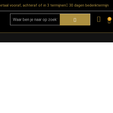
etaal vooraf, achteraf of in 3 termijnen
30 dagen bedenktermijn
0
★ Snelle bezorgservice door heel
Nederland
★ Verzendkosten: €12,95 – gratis
vanaf €99,-
★ Retourneren mogelijk binnen 30
dagen na ontvangst
★ Bezorging uitsluitend tot de
begane grond
★ Afhalen mogelijk in onze