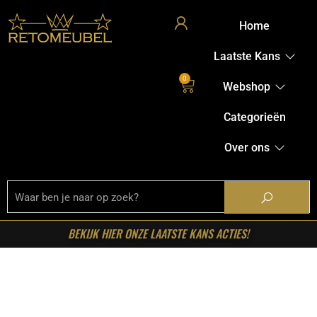
Home
Laatste Kans
0
Webshop
Categorieën
Over ons
BEKIJK HIER ONZE LAATSTE KANS ACTIES!
Home
/
Shop
/
Kasten
/
TV-meubels
/ Starfurn – Zwevend
tv meubel Madison Zwart Mangohout 240 cm