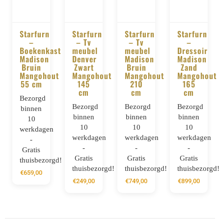
Starfurn
Starfurn
Starfurn
Starfurn
–
– Tv
– Tv
–
BESTELLEN
BESTELLEN
BESTELLEN
BESTELLE
Boekenkast
meubel
meubel
Dressoir
Madison
Denver
Madison
Madison
Bruin
Zwart
Bruin
Zand
Mangohout
Mangohout
Mangohout
Mangohout
55 cm
145
210
165
cm
cm
cm
Bezorgd
Bezorgd
Bezorgd
Bezorgd
binnen
binnen
binnen
binnen
10
10
10
10
werkdagen
werkdagen
werkdagen
werkdagen
-
-
-
-
Gratis
Gratis
Gratis
Gratis
thuisbezorgd!
thuisbezorgd!
thuisbezorgd!
thuisbezorgd!
€
659,00
€
249,00
€
749,00
€
899,00