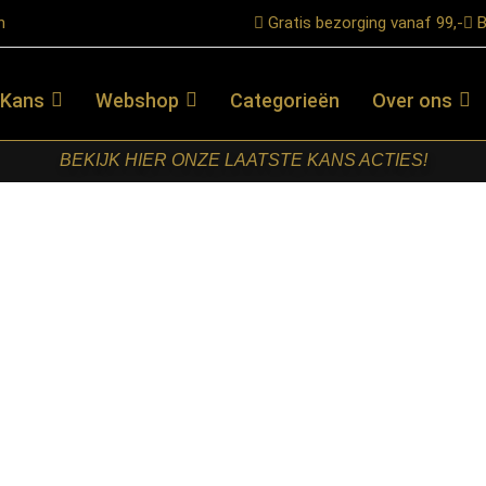
n
Gratis bezorging vanaf 99,-
B
 Kans
Webshop
Categorieën
Over ons
BEKIJK HIER ONZE LAATSTE KANS ACTIES!
sel Bruin Mangohout 150 cm
STARFURN –
TV MEUBEL
BRUSSEL
BRUIN
MANGOHOUT
150 CM