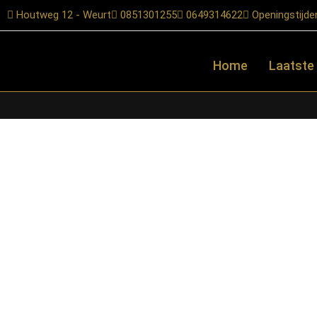
Houtweg 12 - Weurt
0851301255
0649314622
Openingstijde
Home
Laatste
Home
/
Shop
/
Kasten
/
TV-meubels
/ Starfurn – Tv meubel Brus