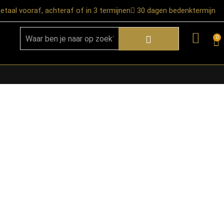
etaal vooraf, achteraf of in 3 termijnen
30 dagen bedenktermijn
0
★ Snelle bezorgservice door heel
Nederland
★ Verzendkosten: €12,95 – gratis
vanaf €99,-
★ Retourneren mogelijk binnen 30
dagen na ontvangst
★ Bezorging uitsluitend tot de
begane grond
★ Afhalen mogelijk in onze