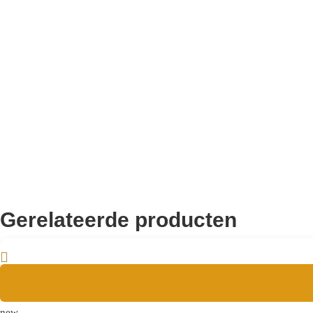
Breedte: 150 cm
Diepte: 42 cm
Hoogte: 46 cm
Aanvullende informatie
8721284602750
EAN
Gerelateerde producten
new