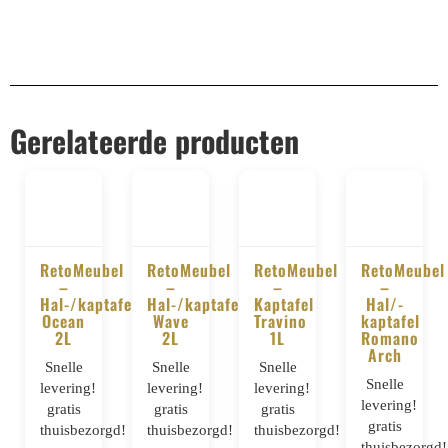
Gerelateerde producten
RetoMeubel
RetoMeubel
RetoMeubel
RetoMeubel
–
–
–
–
BESTELLEN
BESTELLEN
BESTELLEN
BESTELLE
Hal-/kaptafel
Hal-/kaptafel
Kaptafel
Hal/-
Ocean
Wave
Travino
kaptafel
2L
2L
1L
Romano
Arch
Snelle
Snelle
Snelle
Snelle
levering!
levering!
levering!
levering!
gratis
gratis
gratis
gratis
thuisbezorgd!
thuisbezorgd!
thuisbezorgd!
thuisbezorgd!