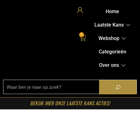
Home
Laatste Kans
0
Webshop
Categorieën
Over ons
BEKIJK HIER ONZE LAATSTE KANS ACTIES!
Home
/
Shop
/
Bartafel onderstellen
/
Haltafels en
kaptafels
/ RetoMeubel – Hal-/kaptafel Romano Curvo