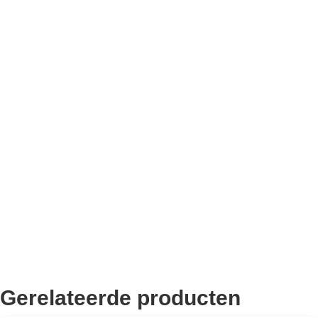
Bekend van TikTok
10.000+ volgers
Remco Verhoeven
Gerelateerde producten