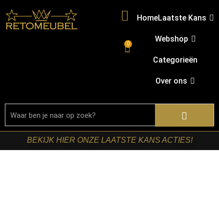
Home
Laatste Kans
Webshop
0
Categorieën
Over ons
BEKIJK HIER ONZE LAATSTE KANS ACTIES!
Home
/
Shop
/
Bartafel onderstellen
/
Haltafels en
kaptafels
/ RetoMeubel – Haltafel Metallic