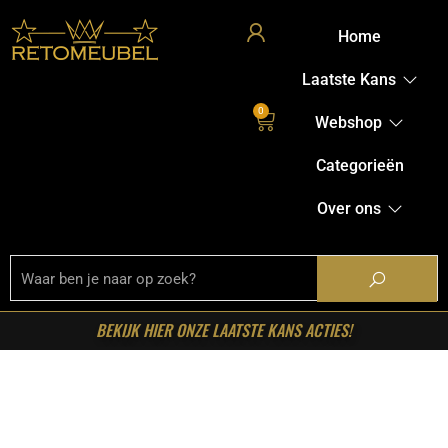
Home
Laatste Kans
0
Webshop
Categorieën
Over ons
BEKIJK HIER ONZE LAATSTE KANS ACTIES!
Home
/
Shop
/
Bartafel
onderstellen
/
Eetkamerbanken
/ RetoMeubel –
Eetkamerbank Pull