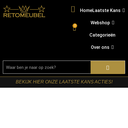
Home
Laatste Kans
Webshop
0
Categorieën
Over ons
BEKIJK HIER ONZE LAATSTE KANS ACTIES!
Home
/
Shop
/
Bartafel
onderstellen
/
Eetkamerbanken
/ RetoMeubel –
Eetkamerbank Raster