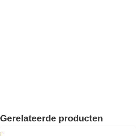
Bekend van TikTok
10.000+ volgers
Remco Verhoeven
Gerelateerde producten