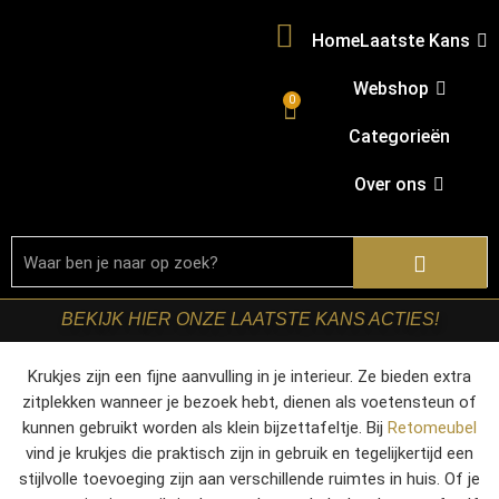
Home
Laatste Kans
Webshop
0
Categorieën
Over ons
BEKIJK HIER ONZE LAATSTE KANS ACTIES!
Krukjes zijn een fijne aanvulling in je interieur. Ze bieden extra
zitplekken wanneer je bezoek hebt, dienen als voetensteun of
kunnen gebruikt worden als klein bijzettafeltje. Bij
Retomeubel
vind je krukjes die praktisch zijn in gebruik en tegelijkertijd een
stijlvolle toevoeging zijn aan verschillende ruimtes in huis. Of je