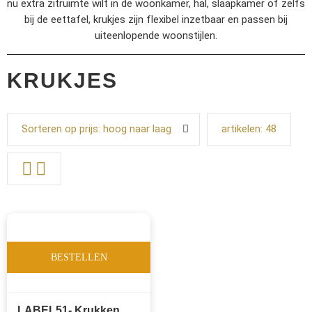
nu extra zitruimte wilt in de woonkamer, hal, slaapkamer of zelfs
bij de eettafel, krukjes zijn flexibel inzetbaar en passen bij
uiteenlopende woonstijlen.
KRUKJES
Sorteren op prijs: hoog naar laag
artikelen:
48
BESTELLEN
LABEL51- Krukken