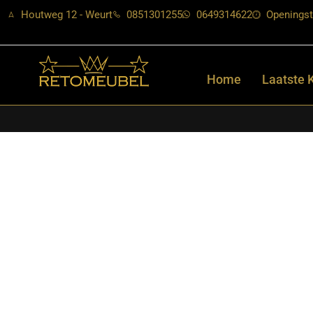
Houtweg 12 - Weurt
0851301255
0649314622
Openingst
Home
Laatste 
Home
/
Shop
/
Kasten
/
TV-meubels
/ Starfurn – Tv meubel Mad