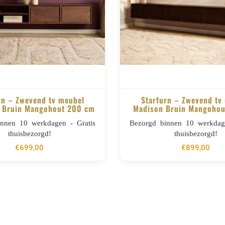
rn – Zwevend tv meubel
Starfurn – Zwevend tv
 Bruin Mangohout 200 cm
Madison Bruin Mangohou
BESTELLEN
BESTELLEN
innen 10 werkdagen - Gratis
Bezorgd binnen 10 werkdage
thuisbezorgd!
thuisbezorgd!
€
699,00
€
899,00