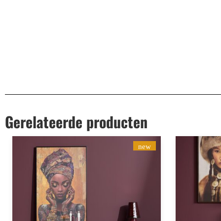
EAN
8721284600879
Gerelateerde producten
new