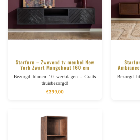
Starfurn – Zwevend tv meubel New
Starfu
York Zwart Mangohout 160 cm
Ambiance
BESTELLEN
Bezorgd binnen 10 werkdagen - Gratis
Bezorgd b
thuisbezorgd!
€
399,00