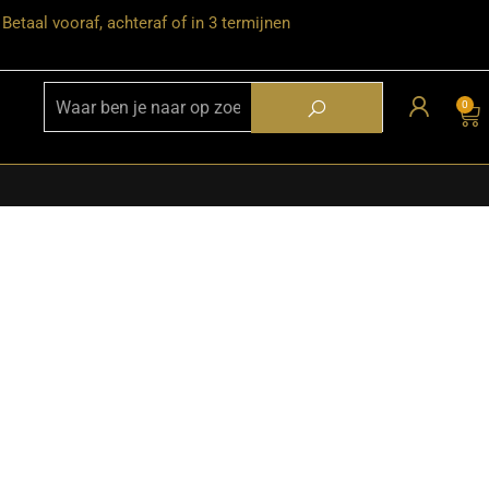
Betaal vooraf, achteraf of in 3 termijnen
0
★ Snelle bezorgservice door heel
Nederland
★ Verzendkosten: €12,95 – gratis
vanaf €99,-
★ Retourneren mogelijk binnen 30
dagen na ontvangst
★ Bezorging uitsluitend tot de
begane grond