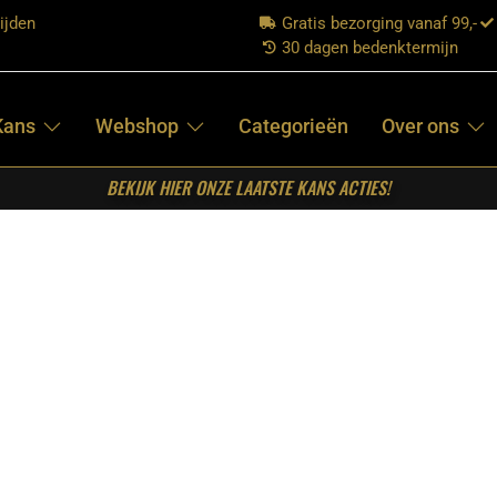
ijden
Gratis bezorging vanaf 99,-
30 dagen bedenktermijn
Kans
Webshop
Categorieën
Over ons
BEKIJK HIER ONZE LAATSTE KANS ACTIES!
ison Zand Mangohout 210 cm
STARFURN – TV
MEUBEL
MADISON ZAND
MANGOHOUT
210 CM