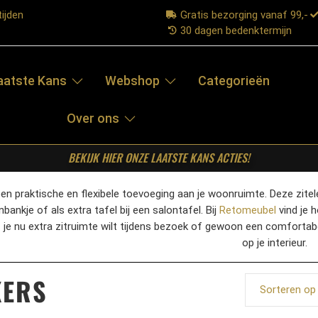
ijden
Gratis bezorging vanaf 99,-
30 dagen bedenktermijn
aatste Kans
Webshop
Categorieën
Over ons
BEKIJK HIER ONZE LAATSTE KANS ACTIES!
een praktische en flexibele toevoeging aan je woonruimte. Deze zitel
nbankje of als extra tafel bij een salontafel. Bij
Retomeubel
vind je h
je nu extra zitruimte wilt tijdens bezoek of gewoon een comfortabel
op je interieur.
KERS
Sorteren op 