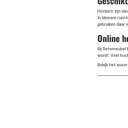
Geschikt
Hockers zijn id
In kleinere rui
gebruiken daar 
Online h
Bij Retomeubel b
wordt. Veel hock
Bekijk het asso