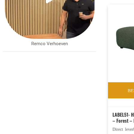
Remco Verhoeven
BE
LABEL51- H
– Forest –
Direct leve