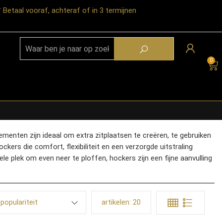
Betaal vooraf, achteraf of in 3 termijnen
0
ementen zijn ideaal om extra zitplaatsen te creëren, te gebruiken
ockers die comfort, flexibiliteit en een verzorgde uitstraling
e plek om even neer te ploffen, hockers zijn een fijne aanvulling
populariteit
artikelen:
20