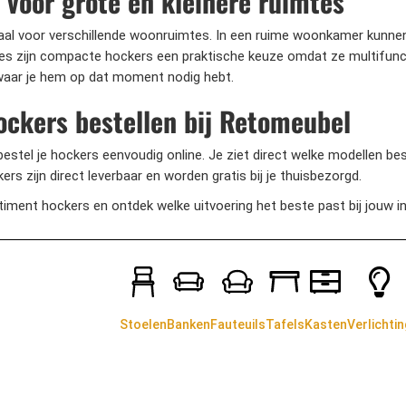
 voor grote en kleinere ruimtes
eaal voor verschillende woonruimtes. In een ruime woonkamer kunnen
mtes zijn compacte hockers een praktische keuze omdat ze multifunct
waar je hem op dat moment nodig hebt.
ockers bestellen bij Retomeubel
estel je hockers eenvoudig online. Je ziet direct welke modellen bes
ers zijn direct leverbaar en worden gratis bij je thuisbezorgd.
rtiment hockers en ontdek welke uitvoering het beste past bij jouw i
Stoelen
Banken
Fauteuils
Tafels
Kasten
Verlichtin