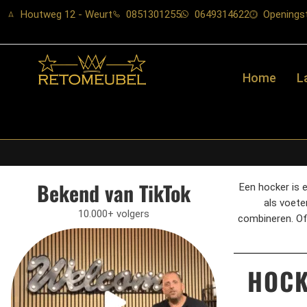
Houtweg 12 - Weurt
0851301255
0649314622
Openingst
Home
L
Bekend van TikTok
Een hocker is 
als voete
10.000+ volgers
combineren. Of 
HOC