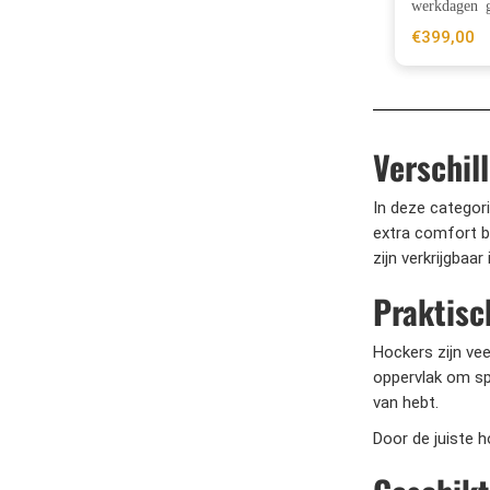
werkdagen g
€
399,00
Verschil
In deze categor
extra comfort bi
zijn verkrijgbaa
Praktisc
Hockers zijn vee
oppervlak om sp
van hebt.
Door de juiste ho