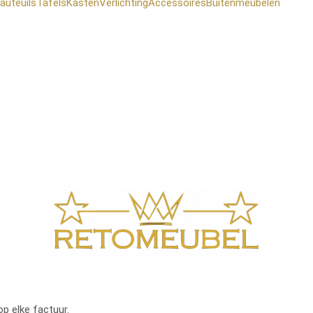
auteuils
Tafels
Kasten
Verlichting
Accessoires
Buitenmeubelen
op elke factuur.