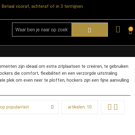
Betaal vooraf, achteraf of in 3 termijnen
0
ementen zijn ideaal om extra zitplaatsen te creëren, te gebruiken
ockers die comfort, flexibiliteit en een verzorgde uitstraling
e plek om even neer te ploffen, hockers zijn een fijne aanvulling
op populariteit
artikelen:
10