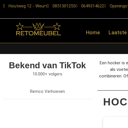
Houtweg 12 - Weurt
0851301255
0649314622
Openingst
Home
Laatste
Een hocker is 
Bekend van TikTok
als voete
10.000+ volgers
combineren. Of 
Remco Verhoeven
HOC