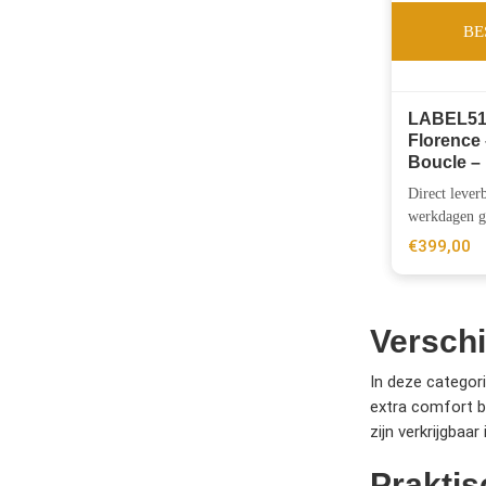
BE
LABEL51
Florence 
Boucle –
Direct lever
werkdagen gr
€
399,00
Verschi
In deze categor
extra comfort bi
zijn verkrijgbaa
Praktis