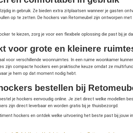
lzijdig in gebruik. Ze bieden extra zitplaatsen wanneer je gasten o
ullen op te zetten. De hockers van Retomeubel zijn ontworpen met aa
cker te kiezen, zorg je voor een flexibele oplossing die past bij je dag
t voor grote en kleinere ruimte
eaal voor verschillende woonruimtes. In een ruime woonkamer kunnen
mtes zijn compacte hockers een praktische keuze omdat ze multifunct
waar je hem op dat moment nodig hebt.
hockers bestellen bij Retomeub
estel je hockers eenvoudig online. Je ziet direct welke modellen bes
ers zijn direct leverbaar en worden gratis bij je thuisbezorgd.
rtiment hockers en ontdek welke uitvoering het beste past bij jouw i