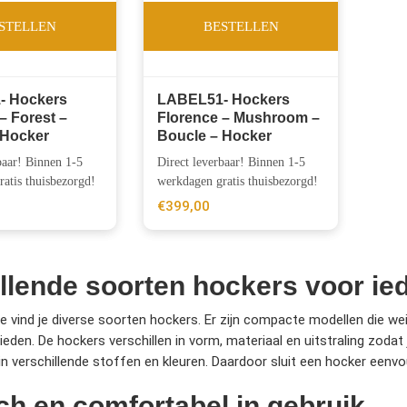
STELLEN
BESTELLEN
- Hockers
LABEL51- Hockers
– Forest –
Florence – Mushroom –
 Hocker
Boucle – Hocker
baar! Binnen 1-5
Direct leverbaar! Binnen 1-5
atis thuisbezorgd!
werkdagen gratis thuisbezorgd!
€
399,00
llende soorten hockers voor ie
ie vind je diverse soorten hockers. Er zijn compacte modellen die w
eden. De hockers verschillen in vorm, materiaal en uitstraling zodat 
r in verschillende stoffen en kleuren. Daardoor sluit een hocker eenv
ch en comfortabel in gebruik