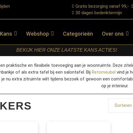
ijden
Gratis bezorging vanaf 99,-
30 dagen bedenktermijn
 Kans
Webshop
Categorieën
Over ons
BEKIJK HIER ONZE LAATSTE KANS ACTIES!
een praktische en flexibele toevoeging aan je woonruimte. Deze zitel
nbankje of als extra tafel bij een salontafel. Bij
Retomeubel
vind je h
je nu extra zitruimte wilt tijdens bezoek of gewoon een comfortabel
op je interieur.
KERS
Sorteren 