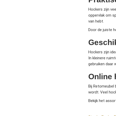
Hockers zijn vee
oppervlak om sp
van hebt.
Door de juiste ho
Geschik
Hockers zijn id
In kleinere rui
gebruiken daar 
Online 
Bij Retomeubel b
wordt. Veel hock
Bekijk het asso