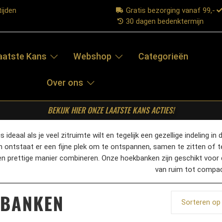
ijden
Gratis bezorging vanaf 99,-
30 dagen bedenktermijn
aatste Kans
Webshop
Categorieën
Over ons
BEKIJK HIER ONZE LAATSTE KANS ACTIES!
 ideaal als je veel zitruimte wilt en tegelijk een gezellige indeling
n ontstaat er een fijne plek om te ontspannen, samen te zitten of t
een prettige manier combineren. Onze hoekbanken zijn geschikt voor
van ruim tot compac
BANKEN
Sorteren op 