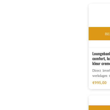
BE
Loungeban
comfort, lu
kleur crem
Direct leve
werkdagen t
€
995,00