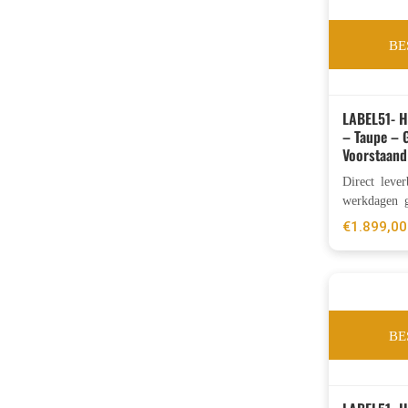
BE
LABEL51- 
– Taupe – 
Voorstaand
Direct leve
werkdagen g
€
1.899,00
BE