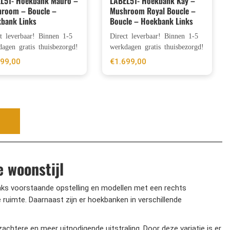
L51- Hoekbank Mauro –
LABEL51- Hoekbank Kay –
room – Boucle –
Mushroom Royal Boucle –
bank Links
Boucle – Hoekbank Links
ct leverbaar! Binnen 1-5
Direct leverbaar! Binnen 1-5
agen gratis thuisbezorgd!
werkdagen gratis thuisbezorgd!
699,00
€
1.699,00
 woonstijl
inks voorstaande opstelling en modellen met een rechts
 ruimte. Daarnaast zijn er hoekbanken in verschillende
htere en meer uitnodigende uitstraling. Door deze variatie is er