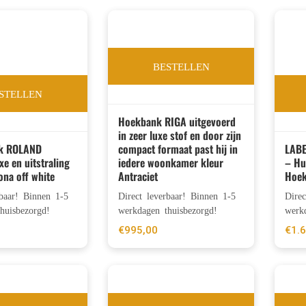
BESTELLEN
STELLEN
Hoekbank RIGA uitgevoerd
in zeer luxe stof en door zijn
k ROLAND
compact formaat past hij in
LABE
xe en uitstraling
iedere woonkamer kleur
– Hu
ona off white
Antraciet
Hoek
rbaar! Binnen 1-5
Direct leverbaar! Binnen 1-5
Dire
huisbezorgd!
werkdagen thuisbezorgd!
werkd
€
995,00
€
1.