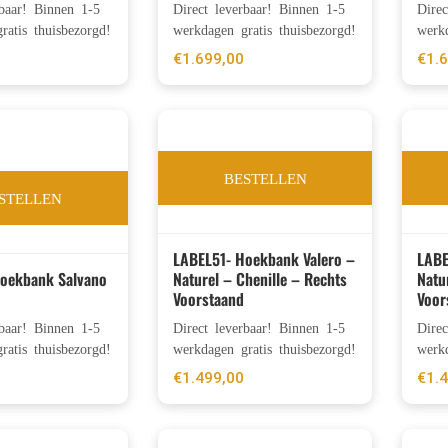
rbaar! Binnen 1-5
Direct leverbaar! Binnen 1-5
Dire
ratis thuisbezorgd!
werkdagen gratis thuisbezorgd!
werkd
€
1.699,00
€
1.
BESTELLEN
STELLEN
LABEL51- Hoekbank Valero –
LABE
Hoekbank Salvano
Naturel – Chenille – Rechts
Natu
Voorstaand
Voor
rbaar! Binnen 1-5
Direct leverbaar! Binnen 1-5
Dire
ratis thuisbezorgd!
werkdagen gratis thuisbezorgd!
werkd
€
1.499,00
€
1.