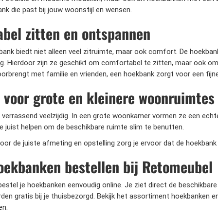
ank die past bij jouw woonstijl en wensen.
bel zitten en ontspannen
ank biedt niet alleen veel zitruimte, maar ook comfort. De hoekba
. Hierdoor zijn ze geschikt om comfortabel te zitten, maar ook om he
oorbrengt met familie en vrienden, een hoekbank zorgt voor een fijn
 voor grote en kleinere woonruimtes
verrassend veelzijdig. In een grote woonkamer vormen ze een echte b
e juist helpen om de beschikbare ruimte slim te benutten.
oor de juiste afmeting en opstelling zorg je ervoor dat de hoekbank g
oekbanken bestellen bij Retomeubel
estel je hoekbanken eenvoudig online. Je ziet direct de beschikbare m
rden gratis bij je thuisbezorgd. Bekijk het assortiment hoekbanken 
en.