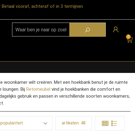
Betaal vooraf, achteraf of in 3 termijnen
0
 in de woonkamer wilt creëren. Met een hoekbank benut je de ruimte
e loungen. Bij
Retomeubel
vind je hoekbanken die comfort en
 dagelijks gebruik en passen in verschillende soorten woonkamers,
t.
populariteit
artikelen:
48