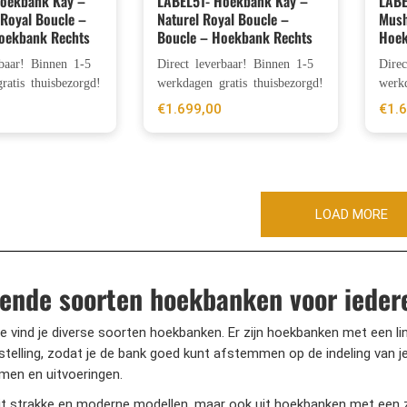
Hoekbank Kay –
LABEL51- Hoekbank Kay –
LABE
Royal Boucle –
Naturel Royal Boucle –
Mush
oekbank Rechts
Boucle – Hoekbank Rechts
Hoek
rbaar! Binnen 1-5
Direct leverbaar! Binnen 1-5
Dire
ratis thuisbezorgd!
werkdagen gratis thuisbezorgd!
werkd
€
1.699,00
€
1.
LOAD MORE
lende soorten hoekbanken voor iedere
ie vind je diverse soorten hoekbanken. Er zijn hoekbanken met een l
telling, zodat je de bank goed kunt afstemmen op de indeling van je
men en uitvoeringen.
it strakke en moderne modellen, maar ook uit hoekbanken met een zac