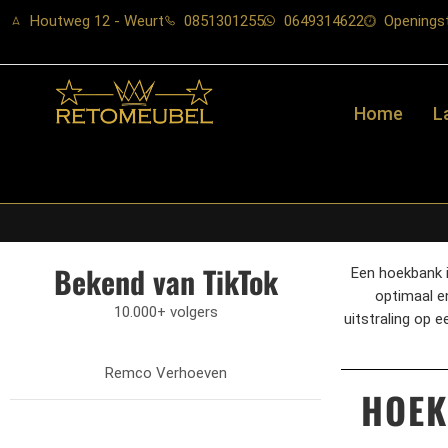
Houtweg 12 - Weurt
0851301255
0649314622
Openingst
Home
L
Bekend van TikTok
Een hoekbank is
optimaal e
10.000+ volgers
uitstraling op 
Remco Verhoeven
HOEK