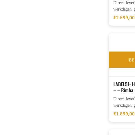
Direct leve
werkdagen g
€
2.599,00
BE
LABEL51- 
– – Rimba
Direct leve
werkdagen g
€
1.899,00