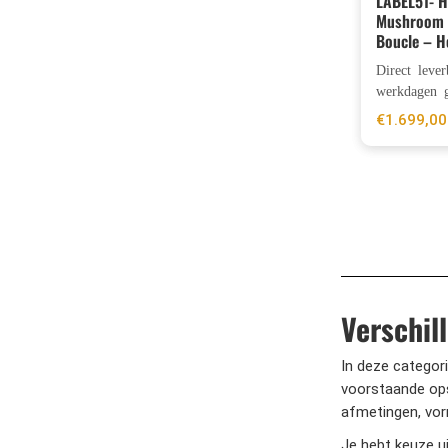
LABEL51- 
Mushroom 
Boucle – H
Direct leve
werkdagen g
€
1.699,00
Verschil
In deze categor
voorstaande ops
afmetingen, vor
Je hebt keuze u