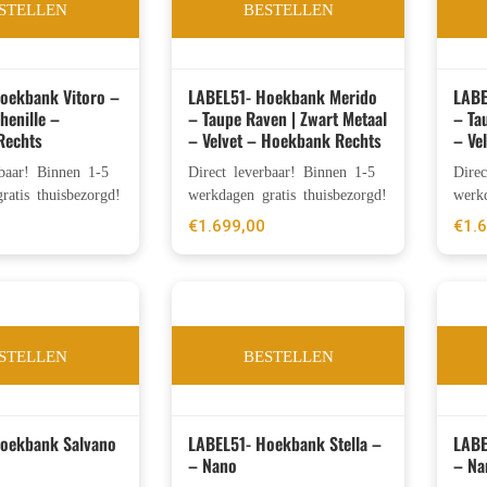
STELLEN
BESTELLEN
oekbank Vitoro –
LABEL51- Hoekbank Merido
LABE
henille –
– Taupe Raven | Zwart Metaal
– Ta
Rechts
– Velvet – Hoekbank Rechts
– Ve
rbaar! Binnen 1-5
Direct leverbaar! Binnen 1-5
Dire
ratis thuisbezorgd!
werkdagen gratis thuisbezorgd!
werkd
€
1.699,00
€
1.
STELLEN
BESTELLEN
Hoekbank Salvano
LABEL51- Hoekbank Stella –
LABE
– Nano
– Na