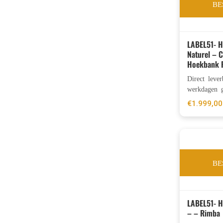
BE
LABEL51- H
Naturel – C
Hoekbank 
Direct leve
werkdagen g
€
1.999,00
BE
LABEL51- 
– – Rimba