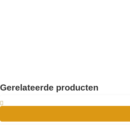
3-4 zitplaatsen
Zitplaatsen
Stevig
Zitcomfort
Grove Ribstof/ Velvet, Zeer comfortabel
Stofsoort
Taupe
kleur
2,5 zits – Ottoname
Opstelling
Gerelateerde producten