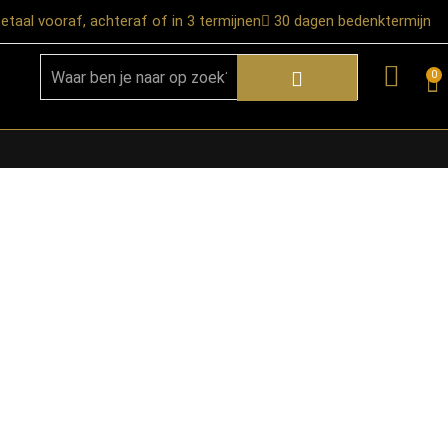
etaal vooraf, achteraf of in 3 termijnen
30 dagen bedenktermijn
0
★ Snelle bezorgservice door heel
Nederland
★ Verzendkosten: €12,95 – gratis
vanaf €99,-
★ Retourneren mogelijk binnen 30
dagen na ontvangst
★ Bezorging uitsluitend tot de
begane grond
★ Afhalen mogelijk in onze