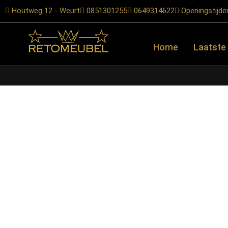
Houtweg 12 - Weurt
0851301255
0649314622
Openingstijde
Home
Laatste
Home
/
Shop
/
Banken
/
Hoekbanken
/ Graz hoekbank uitgevoerd i