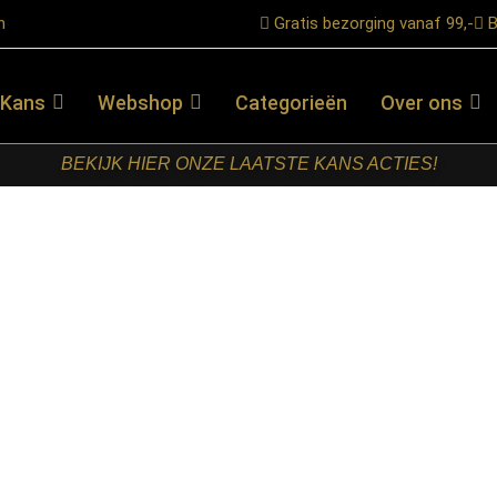
n
Gratis bezorging vanaf 99,-
B
 Kans
Webshop
Categorieën
Over ons
BEKIJK HIER ONZE LAATSTE KANS ACTIES!
n super zachte mega ribstof kleur taupe
GRAZ
HOEKBANK
UITGEVOERD
IN SUPER
ZACHTE
MEGA