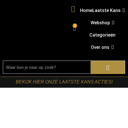
Home
Laatste Kans
Webshop
0
Categorieën
Over ons
BEKIJK HIER ONZE LAATSTE KANS ACTIES!
Home
/
Shop
/
Zitmeubelen
/
Fauteuils
/ Starfurn –
Relaxfauteuil Chill Beige