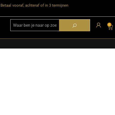
Betaal vooraf, achteraf of in 3 termijnen
0
★ Snelle bezorgservice door heel
Nederland
★ Verzendkosten: €12,95 – gratis
vanaf €99,-
★ Retourneren mogelijk binnen 30
dagen na ontvangst
★ Bezorging uitsluitend tot de
begane grond