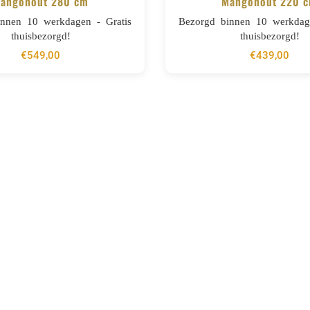
angohout 280 cm
Mangohout 220 
BESTELLEN
BESTELLEN
innen 10 werkdagen - Gratis
Bezorgd binnen 10 werkdage
thuisbezorgd!
thuisbezorgd!
€
549,00
€
439,00