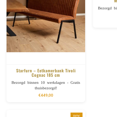
M
Bezorgd b
Starfurn – Eetkamerbank Tivoli
Cognac 185 cm
BESTELLEN
Bezorgd binnen 10 werkdagen - Gratis
thuisbezorgd!
€
449,00
new