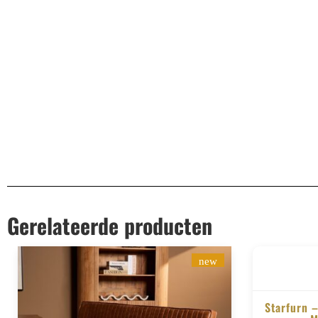
Aanvullende informatie
EAN
8721284604730
Gerelateerde producten
new
Starfurn 