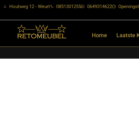
Houtweg 12 - Weurt
0851301255
0649314622
Openingst
Home
Laatste 
Home
/
Shop
/
Zitmeubelen
/
Eetkamerbanken
/ Starfurn – Eetka