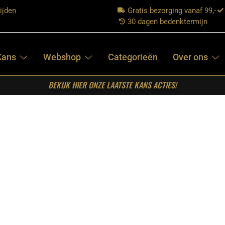
ijden
Gratis bezorging vanaf 99,-
30 dagen bedenktermijn
Kans
Webshop
Categorieën
Over ons
BEKIJK HIER ONZE LAATSTE KANS ACTIES!
merbank Tivoli Bruin 155 cm
STARFURN –
EETKAMERBANK
TIVOLI BRUIN
155 CM
€
399,00