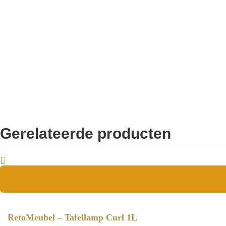
18cm x 8cm x 38cm
Schirm (Abmessung)
Knop op snoer
Steuerung:
IP20
Schutzklasse:
CE
Zertifizierung
Gerelateerde producten
RetoMeubel – Tafellamp Curl 1L