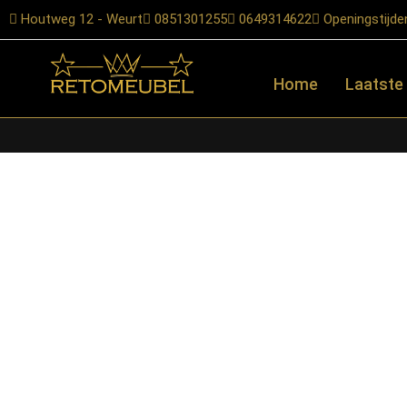
Houtweg 12 - Weurt
0851301255
0649314622
Openingstijde
Home
Laatste
Home
/
Shop
/
Verlichting
/
Vloerlampen
/ RetoMeubel – Vloerla