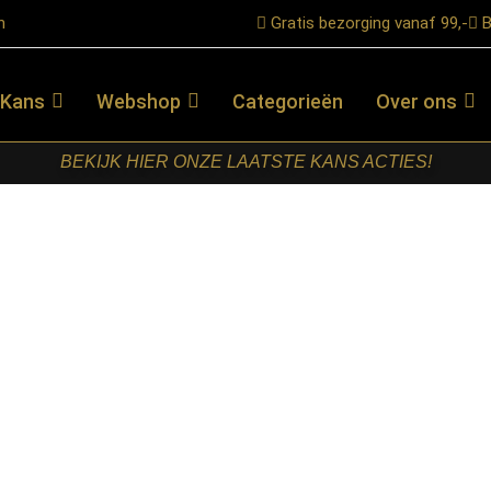
n
Gratis bezorging vanaf 99,-
B
 Kans
Webshop
Categorieën
Over ons
BEKIJK HIER ONZE LAATSTE KANS ACTIES!
mp Mesh Rotate 3L
RETOMEUBEL
–
VLOERLAMP
MESH
ROTATE 3L
€
199,00