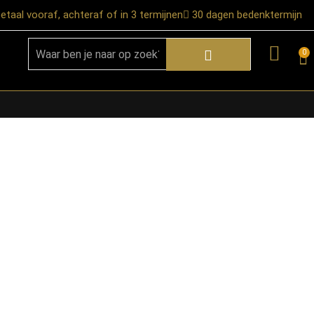
etaal vooraf, achteraf of in 3 termijnen
30 dagen bedenktermijn
0
★ Snelle bezorgservice door heel
Nederland
★ Verzendkosten: €12,95 – gratis
vanaf €99,-
★ Retourneren mogelijk binnen 30
dagen na ontvangst
★ Bezorging uitsluitend tot de
begane grond
★ Afhalen mogelijk in onze